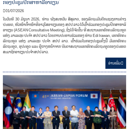
ກອງປະຊຸມປຶກສາຫາລືອາຊຽນ
01/07/2026
ໃນວັນທີ 30 ມິຖຸນາ 2026, ທ່ານ ພົງສະຫວັນ ສີສຸລາດ, ຮອງລັດຖະມົນຕີກະຊວງການຕ່າງ
ປະເທດ, ຫົວໜ້າເຈົ້າໜ້າທີ່ອາວຸໂສອາຊຽນຂອງ ສປປ ລາວ ໄດ້ເຂົ້າຮ່ວມກອງປະຊຸມປຶກສາຫາລື
ອາຊຽນ (ASEAN Consultative Meeting), ຊຶ່ງໄດ້ຈັດຂຶ້ນ ທີ່ ສະຖານເອກອັກຄະລັດຖະທູດ
ເເຫ່ງ ມາເລເຊຍ ປະຈໍາ ສປປ ລາວ ໂດຍການປະທານຮ່ວມຂອງ ທ່ານ Edi Irawan, ເອກອັກຄະ
ລັດຖະທູດ ເເຫ່ງ ມາເລເຊຍ ປະຈໍາ ສປປ ລາວ. ເຂົ້າຮ່ວມໃນກອງປະຊຸມຄັ້ງນີ້ ມີເອກອັກຄະ
ລັດຖະທູດ, ອຸປະທູດ ແລະ ຜູ້ຕາງຫນ້າຈາກ ບັນດາສະຖານເອກອັກຄະລັດຖະທູດຂອງປະເທດ
ສະມາຊິກອາຊຽນ ປະຈຳ ສປປ ລາວ.
ອ່ານ​ເພີ່ມ