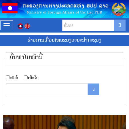
T
o
ຂ່າວການເຄື່ອນໄຫວຂອງຄະນະນຳກະຊວງ
g
g
l
ຄົ້ນ​ຫາ​ໃນ​ໜ້ານີ້
e
n
a
​ຫົວ​ຂໍ້
​ເນື້ອ​ໃນ
v
i
g
a
t
i
o