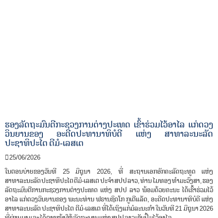
ຮອງລັດຖະມົນຕີກະຊວງການຕ່າງປະເທດ ເຂົ້າຮ່ວມໄວ້ອາໄລ ແກ່ດວງ
ວິນຍານຂອງ ອະດີດປະທານາທິບໍດີ ແຫ່ງ ສາທາລະນະລັດ
ປະຊາທິປະໄຕ ຕີມໍ-ເລສເຕ
25/06/2026
ໃນຕອນບ່າຍຂອງວັນທີ 25 ມິຖຸນາ 2026, ທີ່ ສະຖານເອກອັກຄະລັດຖະທູດ ແຫ່ງ
ສາທາລະນະລັດ ປະຊາທິປະໄຕ ຕີມໍ-ເລສເຕ ປະຈໍາ ສປປ ລາວ, ທ່ານ ໄມທອງ ທຳມະວົງສາ, ຮອງ
ລັດຖະມົນຕີການກະຊວງການຕ່າງປະເທດ ແຫ່ງ ສປປ ລາວ ພ້ອມດ້ວຍຄະນະ ໄດ້ເຂົ້າຮ່ວມໄວ້
ອາໄລ ແກ່ດວງວິນຍານຂອງ ພະນະທ່ານ ຟຣານຊິດໂກ ກູເຕີແລັດ, ອະດີດປະທານາທິບໍດີ ແຫ່ງ
ສາທາລະນະລັດ ປະຊາທິປະໄຕ ຕີມໍ-ເລສເຕ ທີ່ໄດ້ເຖິງແກ່ມໍລະນະກຳ ໃນວັນທີ 21 ມິຖຸນາ 2026
ທີ່ຜ່ານມາ ແລະ ໄດ້ຕາງໜ້າໃຫ້ ລັດຖະບານ ແຫ່ງ ສປປ ລາວ ເຊັນປື້ມໄວ້ອາໄລ