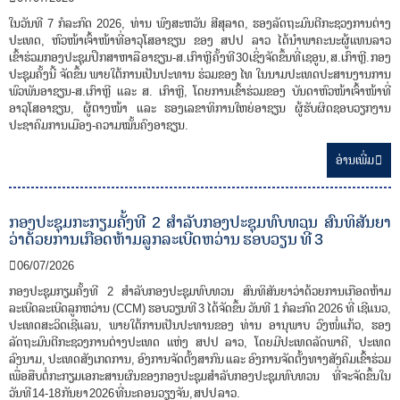
ໃນວັນທີ 7 ກໍລະກົດ 2026, ທ່ານ ພົງສະຫວັນ ສີສຸລາດ, ຮອງລັດຖະມົນຕີກະຊວງການຕ່າງ
ປະເທດ, ຫົວໜ້າເຈົ້າໜ້າທີ່ອາວຸໂສອາຊຽນ ຂອງ ສປປ ລາວ ໄດ້ນໍາພາຄະນະຜູ້ແທນລາວ
ເຂົ້າຮ່ວມກອງປະຊຸມປຶກສາຫາລື ອາຊຽນ-ສ.ເກົາຫຼີ ຄັ້ງທີ 30 ເຊິ່ງຈັດຂຶ້ນທີ່ ເຊອູນ, ສ.ເກົາຫຼີ. ກອງ
ປະຊຸມຄັ້ງນີ້ ຈັດຂຶ້ນ ພາຍໃຕ້ການເປັນປະທານ ຮ່ວມຂອງ ໄທ ໃນນາມປະເທດປະສານງານການ
ພົວພັນອາຊຽນ-ສ.ເກົາຫຼີ ແລະ ສ. ເກົາຫຼີ, ໂດຍການເຂົ້າຮ່ວມຂອງ ບັນດາຫົວໜ້າເຈົ້າໜ້າທີ່
ອາວຸໂສອາຊຽນ, ຜູ້ຕາງໜ້າ ແລະ ຮອງເລຂາທິການໃຫຍ່ອາຊຽນ ຜູ້ຮັບຜິດຊອບວຽກງານ
ປະຊາຄົມການເມືອງ-ຄວາມໝັ້ນຄົງອາຊຽນ.
ອ່ານ​ເພີ່ມ
ກອງປະຊຸມກະກຽມຄັ້ງທີ 2 ສໍາລັບກອງປະຊຸມທົບທວນ ສົນທິສັນຍາ
ວ່າດ້ວຍການເກືອດຫ້າມລູກລະເບີດຫວ່ານ ຮອບວຽນ ທີ່ 3
06/07/2026
ກອງປະຊຸມກຽມຄັ້ງທີ 2 ສໍາລັບກອງປະຊຸມທົບທວນ ສົນທິສັນຍາວ່າດ້ວຍການເກືອດຫ້າມ
ລະເບີດລະເບີດລູກຫວ່ານ (CCM) ຮອບວຽນທີ 3 ໄດ້ຈັດຂຶ້ນ ວັນທີ 1 ກໍລະກົດ 2026 ທີ່ ເຊີແນວ,
ປະເທດສະວິດເຊີແລນ, ພາຍໃຕ້ການເປັນປະທານຂອງ ທ່ານ ອານຸພາບ ວົງໜໍ່ແກ້ວ, ຮອງ
ລັດຖະມົນຕີກະຊວງການຕ່າງປະເທດ ແຫ່ງ ສປປ ລາວ, ໂດຍມີປະເທດລັດພາຄີ, ປະເທດ
ລົງນາມ, ປະເທດສັງເກດການ, ອົງການຈັດຕັ້ງສາກົນ ແລະ ອົງການຈັດຕັ້ງທາງສັງຄົມເຂົ້າຮ່ວມ
ເພື່ອສືບຕໍ່ກະກຽມເອກະສານຜົນຂອງກອງປະຊຸມສຳລັບກອງປະຊຸມທົບທວນ ທີ່ຈະຈັດຂຶ້ນໃນ
ວັນທີ 14-18 ກັນຍາ 2026 ທີ່ນະຄອນວຽງຈັນ, ສປປ ລາວ.