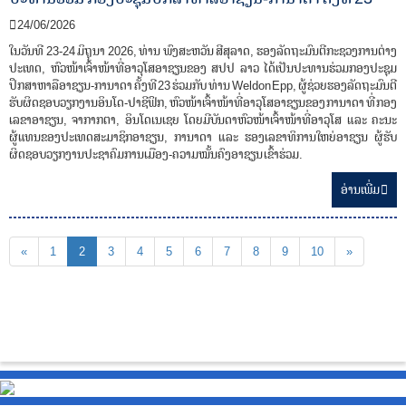
24/06/2026
ໃນວັນທີ 23-24 ມິຖຸນາ 2026, ທ່ານ ພົງສະຫວັນ ສີສຸລາດ, ຮອງລັດຖະມົນຕີກະຊວງການຕ່າງ
ປະເທດ, ຫົວໜ້າເຈົ້າໜ້າທີ່ອາວຸໂສອາຊຽນຂອງ ສປປ ລາວ ໄດ້ເປັນປະທານຮ່ວມກອງປະຊຸມ
ປຶກສາຫາລືອາຊຽນ-ການາດາ ຄັ້ງທີ 23 ຮ່ວມກັບ ທ່ານ Weldon Epp, ຜູ້ຊ່ວຍຮອງລັດຖະມົນຕີ
ຮັບຜິດຊອບວຽກງານອິນໂດ-ປາຊີຟິກ, ຫົວໜ້າເຈົ້າໜ້າທີ່ອາວຸໂສອາຊຽນຂອງ ການາດາ ທີ່ ກອງ
ເລຂາອາຊຽນ, ຈາກາກຕາ, ອິນໂດເນເຊຍ ໂດຍມີບັນດາຫົວໜ້າເຈົ້າໜ້າທີ່ອາວຸໂສ ແລະ ຄະນະ
ຜູ້ແທນຂອງປະເທດສະມາຊິກອາຊຽນ, ການາດາ ແລະ ຮອງເລຂາທິການໃຫຍ່ອາຊຽນ ຜູ້ຮັບ
ຜິດຊອບວຽກງານປະຊາຄົມການເມືອງ-ຄວາມໝັ້ນຄົງອາຊຽນ ເຂົ້າຮ່ວມ.
ອ່ານ​ເພີ່ມ
«
1
2
3
4
5
6
7
8
9
10
»