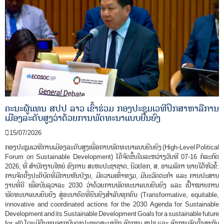
n
ຄະນະຜູ້ແທນ ສປປ ລາວ ເຂົ້າຮ່ວມ ກອງປະຊຸມເວທີປຶກສາຫາລືການ
ເມືອງລະດັບສູງວ່າດ້ວຍການພັດທະນາແບບຍືນຍົງ
15/07/2026
ກອງປະຊຸມເວທີການເມືອງລະດັບສູງເພື່ອການພັດທະນາແບບຍືນຍົງ (High-Level Political
Forum on Sustainable Development) ໄດ້ຈັດຂຶ້ນໃນລະຫວ່າງວັນທີ 07-16 ກໍລະກົດ
2026, ທີ່ ສຳນັກງານໃຫຍ່ ອົງການ ສະຫະປະຊາຊາດ, ນິວຢອກ, ສ. ອາເມລິກາ ພາຍໃຕ້ຫົວຂໍ້:
ການຈັດຕັ້ງປະຕິບັດທີ່ມີການຫັນປ່ຽນ, ມີຄວາມເທົ່າທຽມ, ມີນະວັດຕະກໍາ ແລະ ການປະສານ
ງານທີ່ດີ ເພື່ອບັນລຸວາລະ 2030 ວ່າດ້ວຍການພັດທະນາແບບຍືນຍົງ ແລະ ເປົ້າໝາຍການ
ພັດທະນາແບບຍືນຍົງ ສູ່ອະນາຄົດທີ່ຍືນຍົງສຳລັບທຸກຄົນ (Transformative, equitable,
innovative and coordinated actions for the 2030 Agenda for Sustainable
Development and its Sustainable Development Goals for a sustainable future
for all) ໂດຍມີຜູ້ແທນຈາກບັນດາປະເທດສະມາຊິກ ອົງການ ສປຊ ແລະ ອົງການຈັດຕັ້ງສາກົນ