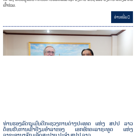
ເຂົ້າຮ່ວມ.
ອ່ານ​ເພີ່ມ
ທ່ານຮອງລັດຖະມົນຕີກະຊວງການຕ່າງປະເທດ ແຫ່ງ ສປປ ລາວ
ຕ້ອນຮັບການເຂົ້າຢ້ຽມອໍາລາຂອງ ເອກອັກຄະລາຊະທູດ ແຫ່ງ
ລາຊະອານາຈັກ ແອັດສະປາຍ ປະຈໍາ ສປປ ລາວ