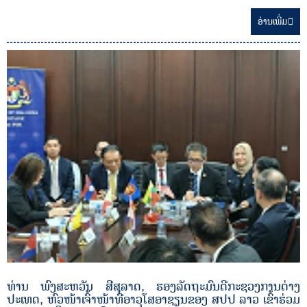
ອ່ານ​ເພີ່ມ
ທ່ານ ພົງສະຫວັນ ສີສຸລາດ, ຮອງລັດຖະມົນຕີກະຊວງການຕ່າງ
ປະເທດ, ຫົວໜ້າເຈົ້າໜ້າທີ່ອາວຸໂສອາຊຽນຂອງ ສປປ ລາວ ເຂົ້າຮ່ວມ