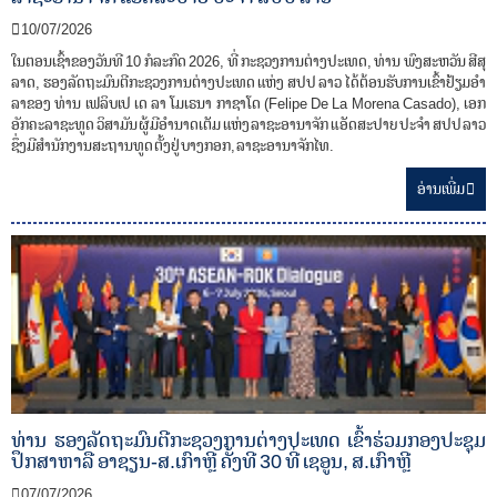
10/07/2026
ໃນຕອນເຊົ້າຂອງວັນທີ 10 ກໍລະກົດ 2026, ທີ່ ກະຊວງການຕ່າງປະເທດ, ທ່ານ ພົງສະຫວັນ ສີສຸ
ລາດ, ຮອງລັດຖະມົນຕີກະຊວງການຕ່າງປະເທດ ແຫ່ງ ສປປ ລາວ ໄດ້ຕ້ອນຮັບການເຂົ້າຢ້ຽມອໍາ
ລາຂອງ ທ່ານ ເຟລິບເປ ເດ ລາ ໂມເຣນາ ກາຊາໂດ (Felipe De La Morena Casado), ເອກ
ອັກຄະລາຊະທູດ ວິສາມັນ ຜູ້ມີອຳນາດເຕັມ ແຫ່ງ ລາຊະອານາຈັກ ແອັດສະປາຍ ປະຈຳ ສປປ ລາວ
ຊຶ່ງມີສໍານັກງານສະຖານທູດ ຕັ້ງຢູ່ ບາງກອກ, ລາຊະອານາຈັກໄທ.
ອ່ານ​ເພີ່ມ
ທ່ານ ຮອງລັດຖະມົນຕີກະຊວງການຕ່າງປະເທດ ເຂົ້າຮ່ວມກອງປະຊຸມ
ປຶກສາຫາລື ອາຊຽນ-ສ.ເກົາຫຼີ ຄັ້ງທີ 30 ທີ່ ເຊອູນ, ສ.ເກົາຫຼີ
07/07/2026