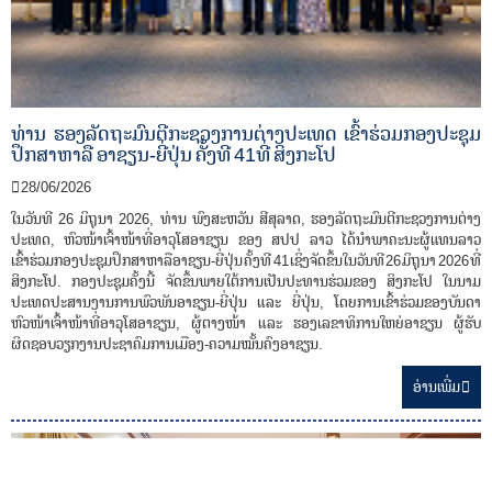
ທ່ານ ຮອງລັດຖະມົນຕີກະຊວງການຕ່າງປະເທດ ເຂົ້າຮ່ວມກອງປະຊຸມ
ປຶກສາຫາລື ອາຊຽນ-ຍີ່ປຸ່ນ ຄັ້ງທີ 41ທີ່ ສິງກະໂປ
28/06/2026
ໃນວັນທີ 26 ມິຖຸນາ 2026, ທ່ານ ພົງສະຫວັນ ສີສຸລາດ, ຮອງລັດຖະມົນຕີກະຊວງການຕ່າງ
ປະເທດ, ຫົວໜ້າເຈົ້າໜ້າທີ່ອາວຸໂສອາຊຽນ ຂອງ ສປປ ລາວ ໄດ້ນໍາພາຄະນະຜູ້ແທນລາວ
ເຂົ້າຮ່ວມກອງປະຊຸມປຶກສາຫາລືອາຊຽນ-ຍີ່ປຸ່ນ ຄັ້ງທີ 41 ເຊິ່ງຈັດຂຶ້ນໃນວັນທີ 26 ມິຖຸນາ 2026 ທີ່
ສິງກະໂປ. ກອງປະຊຸມຄັ້ງນີ້ ຈັດຂຶ້ນພາຍໃຕ້ການເປັນປະທານຮ່ວມຂອງ ສິງກະໂປ ໃນນາມ
ປະເທດປະສານງານການພົວພັນອາຊຽນ-ຍີ່ປຸ່ນ ແລະ ຍີ່ປຸ່ນ, ໂດຍການເຂົ້າຮ່ວມຂອງບັນດາ
ຫົວໜ້າເຈົ້າໜ້າທີ່ອາວຸໂສອາຊຽນ, ຜູ້ຕາງໜ້າ ແລະ ຮອງເລຂາທິການໃຫຍ່ອາຊຽນ ຜູ້ຮັບ
ຜິດຊອບວຽກງານປະຊາຄົມການເມືອງ-ຄວາມໝັ້ນຄົງອາຊຽນ.
ອ່ານ​ເພີ່ມ