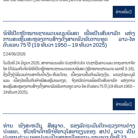
ອ່ານ​ເພີ່ມ
ພິທີເປີດຫຼັກໝາຍຊາຍແດນແບບພິເສດ ເພື່ອເປັນສັນຍາລັກ ແຫ່ງ
ການສະເຫຼີມສະຫຼອງການສ້າງຕັ້ງສາຍພົວພັນການທູດ ລາວ-ໄທ
ຄົບຮອບ 75 ປີ (19 ທັນວາ 1950 – 19 ທັນວາ 2025)
24/06/2026
ໃນວັນທີ 24 ມິຖຸນາ 2026, ສາທາລະນະລັດ ປະຊາທິປະໄຕ ປະຊາຊົນລາວ ແລະ ຣາຊະອານາຈັກ
ໄທ ໄດ້ຮ່ວມກັນຈັດພິທີເປີດຫຼັກໝາຍຊາຍແດນແບບພິເສດ (ຫຼັກໝາຍຊາຍແດນ ເລກທີ 3-18),
ຊຶ່ງຕັ້ງຢູ່ບໍລິເວນດ່ານສາກົນນໍ້າເງິນ-ຫ້ວຍໂກນ, ເບື້ອງລາວຂຶ້ນກັບເມືອງເງິນ, ແຂວງໄຊຍະບູລີ
ແລະ ເບື້ອງໄທຂຶ້ນກັບອໍາເພີສະເຫຼີມພະກຽດ, ຈັງຫວັດນ່ານເພື່ອເປັນສັນຍາລັກ ແຫ່ງການ
ສະເຫຼີມສະຫຼອງການສ້າງຕັ້ງສາຍພົວພັນການທູດ ລາວ-ໄທ ຄົບຮອບ 75 ປີ (19 ທັນວາ 1950 –
19 ທັນວາ 2025).
ອ່ານ​ເພີ່ມ
ທ່ານ ພົງສະຫວັນ ສີສຸລາດ, ຮອງລັດຖະມົນຕີກະຊວງການຕ່າງ
ປະເທດ, ຫົວໜ້າເຈົ້າໜ້າທີ່ອາວຸໂສອາຊຽນຂອງ ສປປ ລາວ ເປັນ
ປະທານຮ່ວມ ກອງປະຊຸມປຶກສາຫາລືອາຊຽນ-ການາດາ ຄັ້ງທີ 23