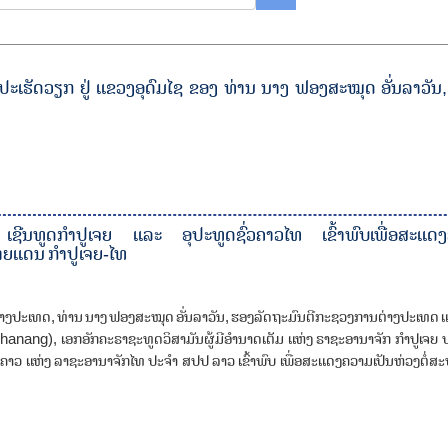
ະເຮັດວຽກ ຢູ່ ແຂວງອຸດົມໄຊ ຂອງ ທ່ານ ນາງ ຟອງສະໝຸດ ອັ່ນລາວັນ,
ີນທູດກໍາປູເຈຍ ແລະ ອຸປະທູດຊົ່ວຄາວໄທ ເຂົ້າພົບເພື່ອສະແດງຄ
ຊາຍແດນ ກໍາປູເຈຍ-ໄທ
່າງປະເທດ, ທ່ານ ນາງ ຟອງສະໝຸດ ອັ່ນລາວັນ, ຮອງລັດຖະມົນຕີກະຊວງການຕ່າງປະເທດ ແຫ
ng), ເອກອັກຄະຣາຊະທູດວິສາມັນຜູ້ມີອໍານາດເຕັມ ແຫ່ງ ຣາຊະອານາຈັກ ກໍາປູເຈຍ 
ວຄາວ ແຫ່ງ ລາຊະອານາຈັກໄທ ປະຈໍາ ສປປ ລາວ ເຂົ້າພົບ ເພື່ອສະແດງຄວາມເປັນຫ່ວງຕໍ່ສະພາ