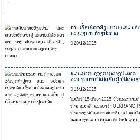
ການເຄື່ອນໄຫວຢ້ຽມຢາມ ແລະ ພົບປ
ກະຊວງການຕ່າງປະເທດ
20/12/2025
ຄະນະນໍາກະຊວງການຕ່າງປະເທດ ເຊ
ສະພາບການທີ່ເກີດຂຶ້ນ ຢູ່ ບໍລິເວນ
16/12/2025
ໃນວັນທີ 15 ທັນວາ 2025, ທີ່ ກະຊວງການຕ
ທ່ານ ຮຸນກຣັງ ພະນອງ (HULKRANG Phana
ທ່ານ ນາງ ຈິຣັດສະຍາ ພີຣານົນ, ອຸປະທູດຊົ່
ບໍລິເວນຊາຍແດນ ກໍາປູເຈຍ-ໄທ ໃນປັດຈຸບັນ.