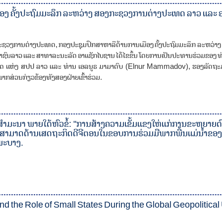
ອງ ຄັ້ງປະຖົມມະລຶກ ລະຫວ່າງ ສອງກະຊວງການຕ່າງປະເທດ ລາວ ແລະ 
່ ກະຊວງການຕ່າງປະເທດ, ກອງປະຊຸມປຶກສາຫາລືດ້ານການເມືອງ ຄັ້ງປະຖົມມະລຶກ ລະຫວ່
ົນລາວ ແລະ ສາທາລະນະລັດ ອາແຊັກໄບຊານ ໄດ້ໄຂຂຶ້ນ ໂດຍການເປັນປະທານຮ່ວມຂອງ ທ່
ທດ ແຫ່ງ ສປປ ລາວ ແລະ ທ່ານ ເອລນູຣ ມາມາດົບ (Elnur Mammadov), ຮອງລັດຖະ
າກສ່ວນກ່ຽວຂ້ອງທັງສອງຝ່າຍເຂົ້າຮ່ວມ.
ຳມະນາ ພາຍໃຕ້ຫົວຂໍ້: "ການສ້າງຄວາມເຂັ້ມແຂງໃຫ່ແກ່ການຂະຫຍາຍຕ
ມາດດ້ານເສດຖະກິດດີຈີຕອນໃນຂອບການຮ່ວມມືພາກພື້ນແມ່ນໍ້າຂອງ-ແມ
ພະບາງ.
nd the Role of Small States During the Global Geopolitical