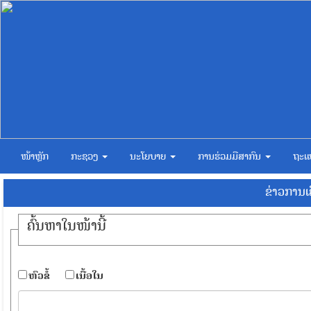
ໜ້າຫຼັກ
ກະຊວງ
ນະໂຍບາຍ
ການຮ່ວມມືສາກົນ
ຖະແ
ຂ່າວການ
ຄົ້ນ​ຫາ​ໃນ​ໜ້ານີ້
​ຫົວ​ຂໍ້
​ເນື້ອ​ໃນ