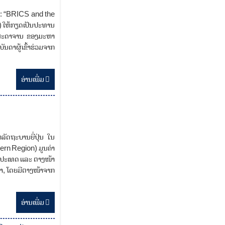
ໍ້: “BRICS and the
C) ໃຫ້ກຽດເປັນປະທານ
າດສະດາຈານ ຂອງມະຫາ
ດາຜູ້ເຂົ້າຮ່ວມຈາກ
ອ່ານ​ເພີ່ມ
ລັດຖະບານຍີ່ປຸ່ນ ໃນ
ern Region) ມູນຄ່າ
ປະ​ເທດ ແລະ ຕາງ​ໜ້າ​​
ງ​ນາ, ໂດຍມີຕາງໜ້າຈາກ
ອ່ານ​ເພີ່ມ