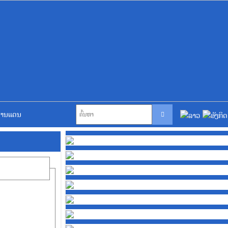
່ານແດນ