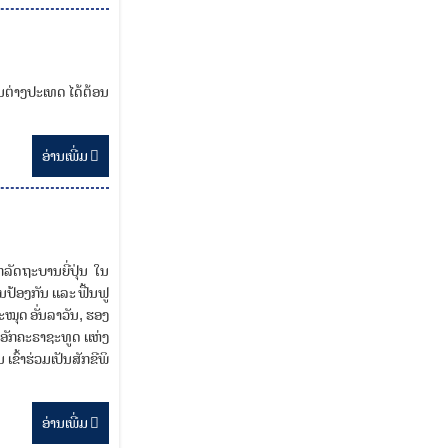
ນຕ່າງປະເທດ ໄດ້ຕ້ອນ
ອ່ານ​ເພີ່ມ
ລັດຖະບານຍີ່ປຸ່ນ ໃນ
້ອງກັນ ແລະ ຟື້ນຟູ
ໝຸດ ອັ່ນລາວັນ, ຮອງ
ກອັກຄະຣາຊະທູດ ແຫ່ງ
ຂົ້າຮ່ວມເປັນສັກຂີພິ
ອ່ານ​ເພີ່ມ