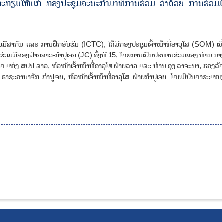
ື່ອກະກຽມໃຫ້ແກ່ ກອງປະຊຸມຄະນະກຳມາທິການຮ່ວມ ວ່າດ້ວຍ ການຮ່ວມ
ມມືສາກົນ ແລະ ການຝຶກອົບຮົມ (ICTC), ໄດ້ມີກອງປະຊຸມເຈົ້າໜ້າທີ່ອາວຸໂສ (SOM) ເ
ຮ່ວມມືສອງຝ່າຍລາວ-ກຳປູເຈຍ (JC) ຄັ້ງທີ 15, ໂດຍການເປັນປະທານຮ່ວມຂອງ ທ່ານ ນ
 ແຫ່ງ ສປປ ລາວ, ຫົວໜ້າເຈົ້າໜ້າທີ່ອາວຸໂສ ຝ່າຍລາວ ແລະ ທ່ານ ອຸງ ລາຈະນາ, ຮອງ
າຊະອານາຈັກ ກຳປູເຈຍ, ຫົວໜ້າເຈົ້າໜ້າທີ່ອາວຸໂສ ຝ່າຍກຳປູເຈຍ, ໂດຍມີບັນດາຂະແໜ