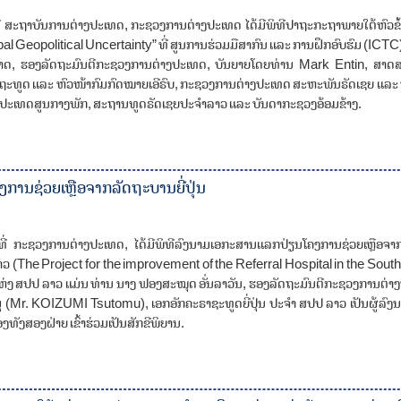
ທີ່ ສະຖາບັນການຕ່າງປະເທດ, ກະຊວງການຕ່າງປະເທດ ໄດ້ມີພິທີປາຖະກະຖາພາຍໃຕ້ຫົວຂ
al Geopolitical Uncertainty” ທີ່ ສູນການຮ່ວມມືສາກົນ ແລະ ການຝຶກອົບຮົມ (ICT
ສຸລາດ, ຮອງລັດຖະມົນຕີກະຊວງການຕ່າງປະເທດ, ບັນຍາຍໂດຍທ່ານ Mark Entin, ສ
ທູດ ແລະ ຫົວໜ້າກົມກົດໝາຍເອີຣົບ, ກະຊວງການຕ່າງປະເທດ ສະຫະພັນຣັດເຊຍ ແລະ ບັນ
ປະເທດສູນກາງພັກ, ສະຖານທູດຣັດເຊຍປະຈໍາລາວ ແລະ ບັນດາກະຊວງອ້ອມຂ້າງ.
ານຊ່ວຍເຫຼືອຈາກລັດຖະບານຍີ່ປຸ່ນ
່ ກະຊວງການຕ່າງປະເທດ, ໄດ້ມີພິທີ​ລົງ​ນາມເອກະສານແລກປ່ຽນໂຄງການຊ່ວຍເຫຼືອຈາກ
 (The Project for the improvement of the Referral Hospital in the South
 ແຫ່ງ ສປປ ລາວ ແມ່ນ ທ່ານ ນາງ ຟອງສະໝຸດ ອັ່ນລາວັນ, ຮອງ​ລັດ​ຖະ​ມົນ​ຕີ​ກະ​ຊວງ​ການ​ຕ່າງ​
ຶໂຕະມຸ (Mr. KOIZUMI Tsutomu), ເອກອັກຄະຣາຊະທູດຍີ່ປຸ່ນ ປະຈໍາ ສປປ ລາວ ເປັນ​ຜູ້​ລົ
ທັງສອງຝ່າຍ ເຂົ້າຮ່ວມເປັນສັກຂີພິຍານ.