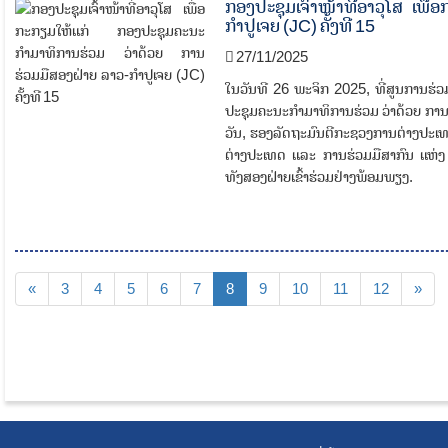
ກອງປະຊຸມເຈົ້າໜ້າທີ່ອາວຸໂສ ເພ
ກຳປູເຈຍ (JC) ຄັ້ງທີ 15
27/11/2025
ໃນວັນທີ 26 ພະຈິກ 2025, ທີ່ສູນການຮ່ວ
ປະຊຸມຄະນະກຳມາທິການຮ່ວມ ວ່າດ້ວຍ ການ
ວັນ, ຮອງລັດຖະມົນຕີກະຊວງການຕ່າງປະເທດ
ຕ່າງປະເທດ ແລະ ການຮ່ວມມືສາກົນ ແຫ່ງ ຣ
ທັງສອງຝ່າຍເຂົ້າຮ່ວມຢ່າງພ້ອມພຽງ.
«
3
4
5
6
7
8
9
10
11
12
»