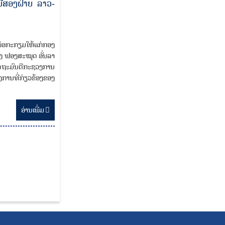
ມືສອງຝ່າຍ ລາວ-
ພື່ອກະກຽມໃຫ້ແກ່ກອງ
າງ ຟອງສະໝຸດ ອັ່ນລາ
ລັດຖະມົນຕີກະຊວງການ
ງການທີ່ກ່ຽວຂ້ອງຂອງ
ອ່ານ​ເພີ່ມ