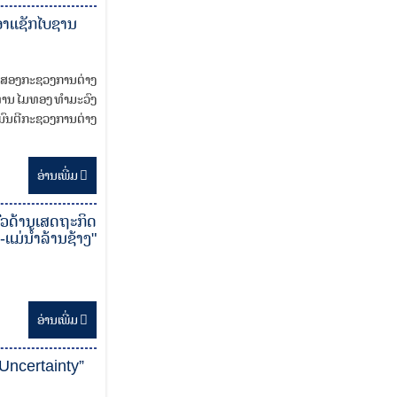
ອາແຊັກໄບຊານ
າງ ສອງກະຊວງການຕ່າງ
ານ ໄມທອງ ທໍາມະວົງ
ມົນຕີກະຊວງການຕ່າງ
ອ່ານ​ເພີ່ມ
ົວດ້ານເສດຖະກິດ
່ນໍ້າລ້ານຊ້າງ"
ອ່ານ​ເພີ່ມ
 Uncertainty”