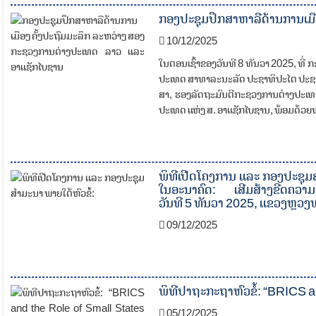
ກອງປະຊຸມປຶກສາຫາລືດ້ານການເມື
10/12/2025
ໃນຕອນເຊົ້າຂອງວັນທີ 8 ທັນວາ 2025, ທີ
ປະເທດ ສາທາລະນະລັດ ປະຊາທິປະໄຕ ປະຊາຊ
ສາ, ຮອງລັດຖະມົນຕີກະຊວງການຕ່າງປະເ
ປະເທດ ແຫ່ງ ສ. ອາແຊັກໄບຊານ, ພ້ອມດ້ວຍພ
ພິທີເປີດໂຄງການ ແລະ ກອງປະຊຸມສ
ໃນອະນາຄົດ: ເສີມສ້າງຂີດຄວາມສາ
ວັນທີ 5 ທັນວາ 2025, ແຂວງຫຼວງ
09/12/2025
ພິທີປາຖະກະຖາຫົວຂໍ້: “BRICS a
05/12/2025