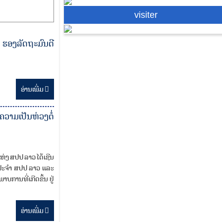
visiter
 ຮອງລັດຖະມົນຕີ
ອ່ານ​ເພີ່ມ
ວາມເປັນຫ່ວງຕໍ່
່ງ ສປປ ລາວ ໄດ້ເຊີນ
ປະຈໍາ ສປປ ລາວ ແລະ
ບການທີ່ເກີດຂຶ້ນ ຢູ່
ອ່ານ​ເພີ່ມ