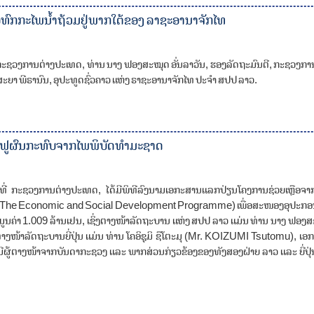
ຸທົກກະໄພນໍ້າຖ້ວມຢູ່ພາກໃຕ້ຂອງ ລາຊະອານາຈັກໄທ
່ ກະຊວງການຕ່າງປະເທດ, ທ່ານ ນາງ ຟອງສະໝຸດ ອັ່ນລາວັນ, ຮອງລັດຖະມົນຕີ, ກະຊວງກາ
ດສະຍາ ພີຣານົນ, ອຸປະທູດຊົ່ວຄາວ ແຫ່ງ ຣາຊະອານາຈັກໄທ ປະຈໍາ ສປປ ລາວ.
 ຟື້ນຟູຜົນກະທົບຈາກໄພພິບັດທໍາມະຊາດ
ທີ່ ກະຊວງການຕ່າງປະເທດ, ໄດ້ມີພິທີລົງນາມເອກະສານແລກປ່ຽນໂຄງການຊ່ວຍເຫຼືອຈາກ
(The Economic and Social Development Programme) ເພື່ອສະໜອງອຸປະກອນປ
ູນຄ່າ 1.009 ລ້ານເຢນ, ເຊິ່ງຕາງໜ້າລັດຖະບານ ແຫ່ງ ສປປ ລາວ ແມ່ນ ທ່ານ ນາງ ຟອງສະ
ໜ້າລັດຖະບານຍີ່ປຸ່ນ ແມ່ນ ທ່ານ ໂຄອິຊຸມິ ຊຶໂຕະມຸ (Mr. KOIZUMI Tsutomu), ເອ
ດຍມີຜູ້ຕາງໜ້າຈາກບັນດາກະຊວງ ແລະ ພາກສ່ວນກ່ຽວຂ້ອງຂອງທັງສອງຝ່າຍ ລາວ ແລະ ຍີ່ປຸ່ນ ເ