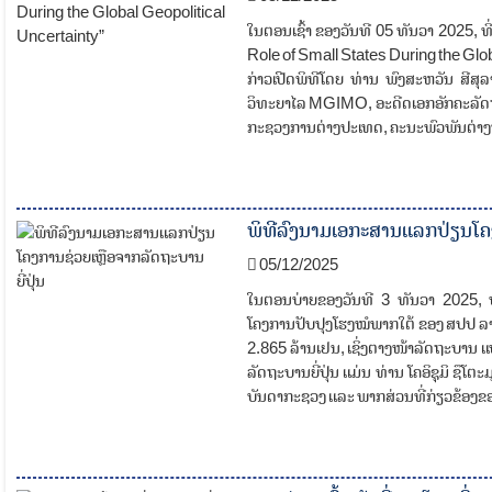
ໃນຕອນເຊົ້າ ຂອງວັນທີ 05 ທັນວາ 2025, 
Role of Small States During the Glob
ກ່າວເປີດພິທີໂດຍ ທ່ານ ພົງສະຫວັນ ສີ
ວິທະຍາໄລ MGIMO, ອະດີດເອກອັກຄະລັດຖະ
ກະຊວງການຕ່າງປະເທດ, ຄະນະພົວພັນຕ່າງ
ພິທີລົງນາມເອກະສານແລກປ່ຽນໂຄງກ
05/12/2025
ໃນຕອນບ່າຍຂອງວັນທີ 3 ທັນວາ 2025, ທີ
ໂຄງການປັບປຸງໂຮງໝໍພາກໃຕ້ ຂອງ ສປປ ລາວ
2.865 ລ້ານເຢນ, ເຊິ່ງຕາງ​ໜ້​າ​​ລັດ​ຖະ​ບານ
ລັດ​ຖະ​ບານຍີ່​ປຸ່ນ ແມ່ນ ທ່ານ ໂຄອິຊຸມິ ຊ
ບັນດາກະຊວງ ແລະ ພາກສ່ວນທີ່ກ່ຽວຂ້ອງຂອງ