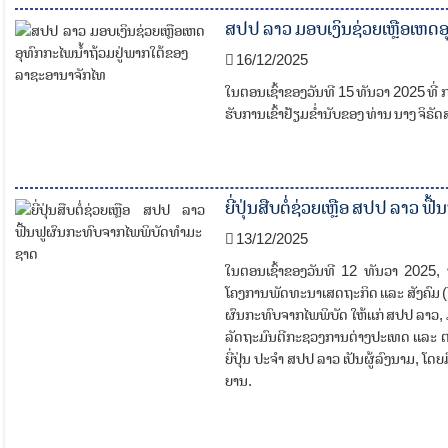
ສປປ ລາວ ມອບເງິນຊ່ວຍເຫຼືອເຫດອ
16/12/2025
ໃນຕອນເຊົ້າຂອງວັນທີ 15 ທັນວາ 2025 ທີ
ຮັບການເຂົ້າຢ້ຽມຂ່ຳນັບຂອງ ທ່ານ ນາງ ຈິຣັ
ຍີ່ປຸ່ນສືບຕໍ່ຊ່ວຍເຫຼືອ ສປປ ລາວ
13/12/2025
ໃນຕອນເຊົ້າຂອງວັນທີ 12 ທັນວາ 2025, 
ໂຄງການພັດທະນາເສດຖະກິດ ແລະ ສັງຄົມ 
ຜົນກະທົບຈາກໄພພິບັດ ໃຫ້ແກ່ ສປປ ລາວ, ມ
ລັດຖະມົນຕີກະຊວງການຕ່າງປະເທດ ແລະ ຕາງ
ຍີ່ປຸ່ນ ປະຈໍາ ສປປ ລາວ ເປັນຜູ້ລົງນາມ, ໂ
ຍານ.