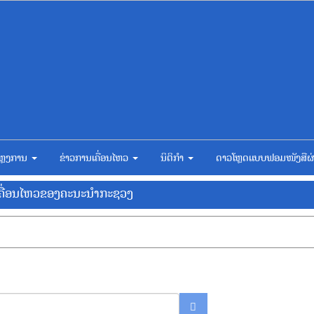
ຫຼງການ
ຂ່າວການເຄື່ອນໄຫວ
ນິຕິກຳ
ດາວໂຫຼດແບບຟອມໜັງສືຜ
ເຄື່ອນໄຫວຂອງຄະນະນຳກະຊວງ