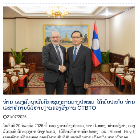
ທ່ານ ຮອງລັດຖະມົນຕີກະຊວງການຕ່າງປະເທດ ໄດ້ພົບປະກັບ ທ່ານ
ເລຂາທິການບໍລິຫານງານຂອງອົງການ CTBTO
21/07/2026
ໃນວັນທີ 20 ກໍລະກົດ 2026 ທີ່ ກະຊວງການຕ່າງປະເທດ, ທ່ານ ໄມທອງ ທໍາມະວົງສາ, ຮອງ
ລັດຖະມົນຕີກະຊວງການຕ່າງປະເທດ, ໄດ້ຕ້ອນຮັບການພົບປະຂອງ ດຣ. Robert Floyd,
ເລຂາທິການບໍລິຫານງານຂອງອົງການສົນທິສັນຍາວ່າດ້ວຍການເກືອດຫ້າມການທົດລອງ