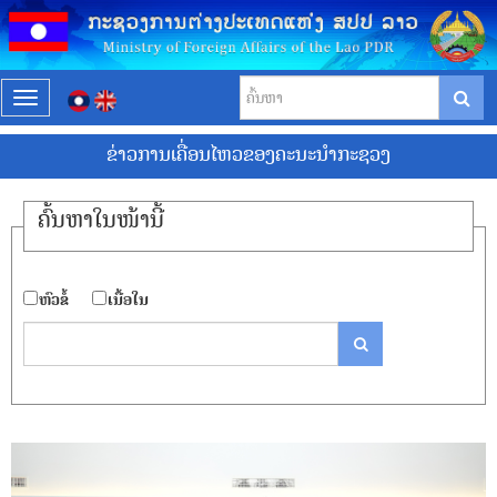
T
o
ຂ່າວການເຄື່ອນໄຫວຂອງຄະນະນຳກະຊວງ
g
g
l
ຄົ້ນ​ຫາ​ໃນ​ໜ້ານີ້
e
n
a
​ຫົວ​ຂໍ້
​ເນື້ອ​ໃນ
v
i
g
a
t
i
o