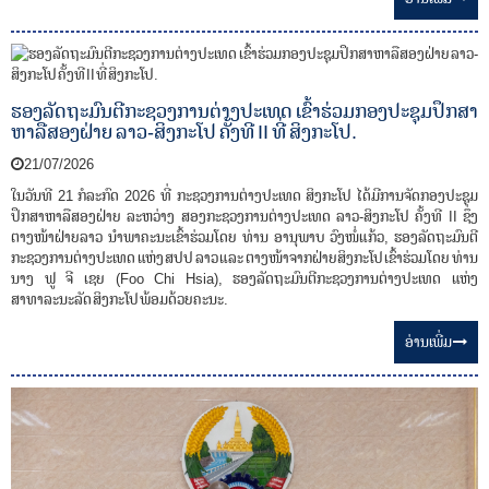
ຮອງລັດຖະມົນຕີກະຊວງການຕ່າງປະເທດ ເຂົ້າຮ່ວມກອງປະຊຸມປຶກສາ
ຫາລືສອງຝ່າຍ ລາວ-ສິງກະໂປ ຄັ້ງທີ II ທີ່ ສິງກະໂປ.
21/07/2026
ໃນວັນທີ 21 ກໍລະກົດ 2026 ທີ່ ກະຊວງການຕ່າງປະເທດ ສິງກະໂປ ໄດ້ມີການຈັດກອງປະຊຸມ
ປຶກສາຫາລືສອງຝ່າຍ ລະຫວ່າງ ສອງກະຊວງການຕ່າງປະເທດ ລາວ-ສິງກະໂປ ຄັ້ງທີ II ຊຶ່ງ
ຕາງໜ້າຝ່າຍລາວ ນໍາພາຄະນະເຂົ້າຮ່ວມໂດຍ ທ່ານ ອານຸພາບ ວົງໜໍ່ແກ້ວ, ຮອງລັດຖະມົນຕີ
ກະຊວງການຕ່າງປະເທດ ແຫ່ງ ສປປ ລາວ ແລະ ຕາງໜ້າຈາກຝ່າຍສິງກະໂປ ເຂົ້າຮ່ວມໂດຍ ທ່ານ
ນາງ ຟູ ຈີ ເຊຍ (Foo Chi Hsia), ຮອງລັດຖະມົນຕີກະຊວງການຕ່າງປະເທດ ແຫ່ງ
ສາທາລະນະລັດ ສິງກະໂປ ພ້ອມດ້ວຍຄະນະ.
ອ່ານ​ເພີ່ມ