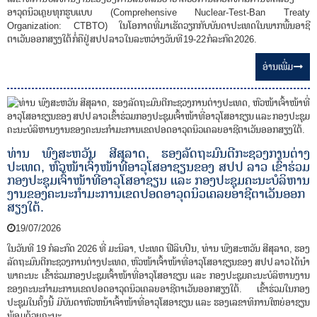
ອາວຸດນິວເຄຼຍທຸກຮູບແບບ (Comprehensive Nuclear-Test-Ban Treaty
Organization: CTBTO) ໃນໂອກາດທີ່ມາເຮັດວຽກກັບບັນດາປະເທດໃນພາກພື້ນອາຊີ
ຕາເວັນອອກສຽງໃຕ້ ກໍ່ຄືຢູ່ ສປປ ລາວ ໃນລະຫວ່າງວັນທີ 19-22 ກໍລະກົດ 2026.
ອ່ານ​ເພີ່ມ
ທ່ານ ພົງສະຫວັນ ສີສຸລາດ, ຮອງລັດຖະມົນຕີກະຊວງການຕ່າງ
ປະເທດ, ຫົວໜ້າເຈົ້າໜ້າທີ່ອາວຸໂສອາຊຽນຂອງ ສປປ ລາວ ເຂົ້າຮ່ວມ
ກອງປະຊຸມເຈົ້າໜ້າທີ່ອາວຸໂສອາຊຽນ ແລະ ກອງປະຊຸມຄະນະບໍລິຫານ
ງານຂອງຄະນະກຳມະການເຂດປອດອາວຸດນິວເຄລຍອາຊີຕາເວັນອອກ
ສຽງໃຕ້.
19/07/2026
ໃນວັນທີ 19 ກໍລະກົດ 2026 ທີ່ ມະນິລາ, ປະເທດ ຟີລິບປິນ, ທ່ານ ພົງສະຫວັນ ສີສຸລາດ, ຮອງ
ລັດຖະມົນຕີກະຊວງການຕ່າງປະເທດ, ຫົວໜ້າເຈົ້າໜ້າທີ່ອາວຸໂສອາຊຽນຂອງ ສປປ ລາວ ໄດ້ນໍາ
ພາຄະນະ ເຂົ້າຮ່ວມກອງປະຊຸມເຈົ້າໜ້າທີ່ອາວຸໂສອາຊຽນ ແລະ ກອງປະຊຸມຄະນະບໍລິຫານງານ
ຂອງຄະນະກໍາມະການເຂດປອດອາວຸດນິວເຄລຍອາຊີຕາເວັນອອກສຽງໃຕ້. ເຂົ້າຮ່ວມໃນກອງ
ປະຊຸມໃນຄັ້ງນີ້ ມີບັນດາຫົວຫນ້າເຈົ້າໜ້າທີ່ອາວຸໂສອາຊຽນ ແລະ ຮອງເລຂາທິການໃຫຍ່ອາຊຽນ
ພ້ອມດ້ວຍຄະນະ.