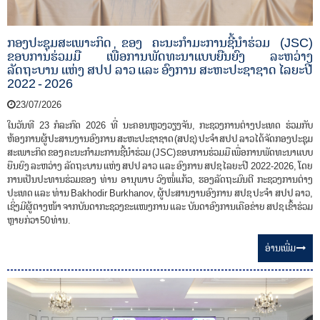
ກອງປະຊຸມສະເພາະກິດ ຂອງ ຄະນະກໍາມະການຊີ້ນໍາຮ່ວມ (JSC)
ຂອບການຮ່ວມມື ເພື່ອການພັດທະນາແບບຍືນຍົງ ລະຫວ່າງ
ລັດຖະບານ ແຫ່ງ ສປປ ລາວ ແລະ ອົງການ ສະຫະປະຊາຊາດ ໄລຍະປີ
2022 - 2026
23/07/2026
ໃນວັນທີ 23 ກໍລະກົດ 2026 ທີ່ ນະຄອນຫຼວງວຽງຈັນ, ກະຊວງການຕ່າງປະເທດ ຮ່ວມກັບ
ຫ້ອງການຜູ້ປະສານງານອົງການ ສະຫະປະຊາຊາດ (ສປຊ) ປະຈໍາ ສປປ ລາວ ໄດ້ຈັດກອງປະຊຸມ
ສະເພາະກິດ ຂອງ ຄະນະກໍາມະການຊີ້ນໍາຮ່ວມ (JSC) ຂອບການຮ່ວມມື ເພື່ອການພັດທະນາແບບ
ຍືນຍົງ ລະຫວ່າງ ລັດຖະບານ ແຫ່ງ ສປປ ລາວ ແລະ ອົງການ ສປຊ ໄລຍະປີ 2022-2026, ໂດຍ
ການເປັນປະທານຮ່ວມຂອງ ທ່ານ ອານຸພາບ ວົງໜໍ່ແກ້ວ, ຮອງລັດຖະມົນຕີ ກະຊວງການຕ່າງ
ປະເທດ ແລະ ທ່ານ Bakhodir Burkhanov, ຜູ້ປະສານງານອົງການ ສປຊ ປະຈໍາ ສປປ ລາວ,
ເຊິ່ງມີຜູ້ຕາງໜ້າ ຈາກບັນດາກະຊວງຂະແໜງການ ແລະ ບັນດາອົງການເຄືອຂ່າຍ ສປຊ ເຂົ້າຮ່ວມ
ຫຼາຍກ່ວາ 50 ທ່ານ.
ອ່ານ​ເພີ່ມ