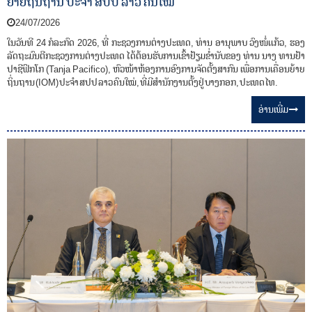
ຍ້າຍຖິ່ນຖານ ປະຈໍາ ສປປ ລາວ ຄົນໃໝ່
24/07/2026
ໃນວັນທີ 24 ກໍລະກົດ 2026, ທີ່ ກະຊວງການຕ່າງປະເທດ, ທ່ານ ອານຸພາບ ວົງໜໍ່ເເກ້ວ, ຮອງ
ລັດຖະມົນຕີກະຊວງການຕ່າງປະເທດ ໄດ້ຕ້ອນຮັບການເຂົ້າຢ້ຽມຂໍ່ານັບຂອງ ທ່ານ ນາງ ທານຢ້າ
ປາຊີຟິກໂກ (Tanja Pacifico), ຫົວໜ້າຫ້ອງການອົງການຈັດຕັ້ງສາກົນ ເພື່ອການເຄື່ອນຍ້າຍ
ຖິ່ນຖານ (IOM) ປະຈໍາ ສປປ ລາວ ຄົນໃໝ່, ທີ່ມີສໍານັກງານຕັ້ງຢູ່ ບາງກອກ, ປະເທດ ໄທ.
ອ່ານ​ເພີ່ມ