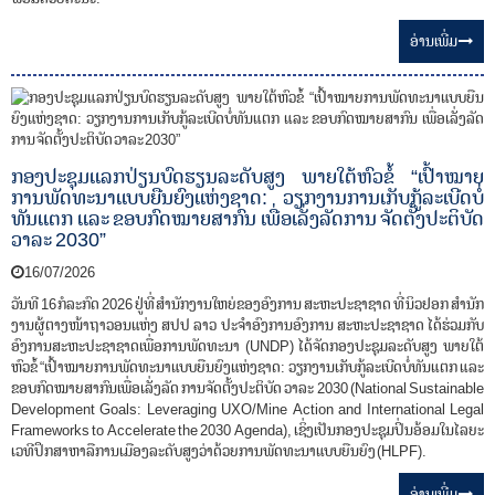
ອ່ານ​ເພີ່ມ
ກອງປະຊຸມແລກປ່ຽນບົດຮຽນລະດັບສູງ ພາຍໃຕ້ຫົວຂໍ້ “ເປົ້າໝາຍ
ການພັດທະນາແບບຍືນຍົງແຫ່ງຊາດ: ວຽກງານການເກັບກູ້ລະເບີດບໍ່
ທັນແຕກ ແລະ ຂອບກົດໝາຍສາກົນ ເພື່ອເລັ່ງລັດການ ຈັດຕັ້ງປະຕິບັດ
ວາລະ 2030”
16/07/2026
ວັນທີ 16 ກໍລະກົດ 2026 ຢູ່ທີ່ ສໍານັກງານໃຫຍ່ຂອງອົງການ ສະຫະປະຊາຊາດ ທີ່ ນິວຢອກ ສໍານັກ
ງານຜູ້ຕາງໜ້າຖາວອນແຫ່ງ ສປປ ລາວ ປະຈໍາອົງການອົງການ ສະຫະປະຊາຊາດ ໄດ້ຮ່ວມກັບ
ອົງການສະຫະປະຊາຊາດເພື່ອການພັດທະນາ (UNDP) ໄດ້ຈັດກອງປະຊຸມລະດັບສູງ ພາຍໃຕ້
ຫົວຂໍ້ “ເປົ້າໝາຍການພັດທະນາແບບຍືນຍົງແຫ່ງຊາດ: ວຽກງານເກັບກູ້ລະເບີດບໍ່ທັນແຕກ ແລະ
ຂອບກົດໝາຍສາກົນເພື່ອເລັ່ງລັດ ການຈັດຕັ້ງປະຕິບັດ ວາລະ 2030 (National Sustainable
Development Goals: Leveraging UXO/Mine Action and International Legal
Frameworks to Accelerate the 2030 Agenda), ເຊິ່ງເປັນກອງປະຊຸມປິ່ນອ້ອມໃນໄລຍະ
ເວທີປຶກສາຫາລືການເມືອງລະດັບສູງວ່າດ້ວຍການພັດທະນາແບບຍືນຍົງ (HLPF).
ອ່ານ​ເພີ່ມ