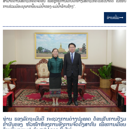
ສາມາດດ້ານເສດຖະກິດດິຈິຕອນ ເພື່ອຊຸກຍູ້ການເຕີບໂຕທາງເສດຖະກິດໃນອະນາຄົດ ໃນຂອບ
ການຮ່ວມມືອະນຸພາກພື້ນ ແມ່ນໍ້າຂອງ-ແມ່ນໍ້າລ້ານຊ້າງ”.
ອ່ານ​ເພີ່ມ
ທ່ານ ຮອງລັດຖະມົນຕີ ກະຊວງການຕ່າງປະເທດ ຕ້ອນຮັບການຢ້ຽມ
ຂໍ່ານັບຂອງ ຫົວໜ້າຫ້ອງການອົງການຈັດຕັ້ງສາກົນ ເພື່ອການເຄື່ອນ