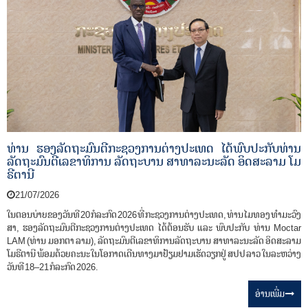
ທ່ານ ຮອງລັດຖະມົນຕີກະຊວງການຕ່າງປະເທດ ໄດ້ພົບປະກັບທ່ານ
ລັດຖະມົນຕີເລຂາທິການ ລັດຖະບານ ສາທາລະນະລັດ ອິດສະລາມ ໂມ
ຣີຕານີ
21/07/2026
ໃນຕອນບ່າຍຂອງວັນທີ 20 ກໍລະກົດ 2026 ທີ່ ​ກະຊວງການຕ່າງປະເທດ, ທ່ານ ໄມທອງ ທໍາມະວົງ​
ສາ, ຮອງລັດຖະມົນຕີກະຊວງການຕ່າງປະເທດ ໄດ້​ຕ້ອນ​ຮັບ ແລະ ພົບປະກັບ ທ່ານ Moctar
LAM (ທ່ານ ມອກຕາ ລາມ), ລັດຖະມົນຕີເລຂາທິການລັດຖະບານ ສາທາລະນະລັດ ອິດສະລາມ
ໂມຣີຕານີ ພ້ອມດ້ວຍຄະນະ ໃນໂອກາດເດີນທາງມາຢ້ຽມຢາມເຮັດວຽກຢູ່ ສປປ ລາວ ໃນລະຫວ່າງ
ວັນທີ 18–21 ກໍລະກົດ 2026.
ອ່ານ​ເພີ່ມ