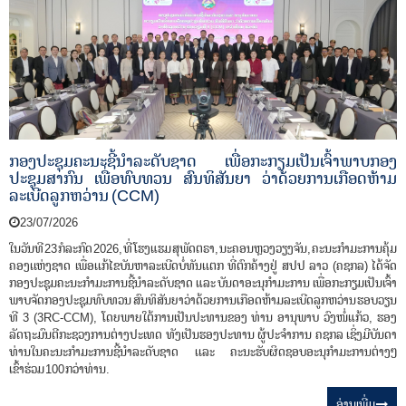
ກອງປະຊຸມຄະນະຊີ້ນໍາລະດັບຊາດ ເພື່ອກະກຽມເປັນເຈົ້າພາບກອງ
ປະຊຸມສາກົນ ເພື່ອທົບທວນ ສົນທິສັນຍາ ວ່າດ້ວຍການເກືອດຫ້າມ
ລະເບີດລູກຫວ່ານ (CCM)
23/07/2026
ໃນວັນທີ 23 ກໍລະກົດ 2026, ທີ່ ໂຮງແຮມ ສຸພັດຕຣາ, ນະຄອນຫຼວງວຽງຈັນ, ຄະນະກໍາມະການຄຸ້ມ
ຄອງເເຫ່ງຊາດ ເພື່ອເເກ້ໄຂບັນຫາລະເບີດບໍ່ທັນເເຕກ ທີ່ຕົກຄ້າງຢູ່ ສປປ ລາວ (ຄຊກລ) ໄດ້ຈັດ
ກອງປະຊຸມຄະນະກໍາມະການຊີ້ນໍາລະດັບຊາດ ແລະ ບັນດາອະນຸກໍາມະການ ເພື່ອກະກຽມເປັນເຈົ້າ
ພາບຈັດກອງປະຊຸມທົບທວນ ສົນທິສັນຍາວ່າດ້ວຍການເກືອດຫ້າມລະເບີດລູກຫວ່ານ ຮອບວຽນ
ທີ 3 (3RC-CCM), ໂດຍພາຍໃຕ້ການເປັນປະທານຂອງ ທ່ານ ອານຸພາບ ວົງໜໍ່ແກ້ວ, ຮອງ
ລັດຖະມົນຕີກະຊວງການຕ່າງປະເທດ ທັງເປັນຮອງປະທານ ຜູ້ປະຈຳການ ຄຊກລ ເຊິ່ງມີບັນດາ
ທ່ານໃນຄະນະກຳມະການຊີ້ນຳລະດັບຊາດ ເເລະ ຄະນະຮັບຜິດຊອບອະນຸກຳມະການຕ່າງໆ
ເຂົ້າຮ່ວມ 100 ກວ່າທ່ານ.
ອ່ານ​ເພີ່ມ