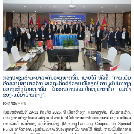
n
ກອງປະຊຸມສໍາມະນາລະດັບອະນຸພາກພື້ນ ພາຍໃຕ້ ຫົວຂໍ້: “ການເພີ່ມ
ຂີດຄວາມສາມາດດ້ານເສດຖະກິດດິຈິຕອນ ເພື່ອຊຸກຍູ້ການເຕີບໂຕທາງ
ເສດຖະກິດໃນອະນາຄົດ ໃນຂອບການຮ່ວມມືອະນຸພາກພື້ນ ແມ່ນໍ້າ
ຂອງ-ແມ່ນໍ້າລ້ານຊ້າງ”.
31/08/2026
ໃນລະຫວ່າງວັນທີ 29-31 ກໍລະກົດ 2026, ທີ່ ເມືອງວັງວຽງ, ແຂວງວຽງຈັນ, ກົມເສດຖະກິດ,
ກະຊວງການຕ່າງປະເທດ ແຫ່ງ ສປປ ລາວ ໂດຍໄດ້ຮັບການສະໜັບສະໜູນຈາກ ກອງທຶນພິເສດ
ການຮ່ວມມື ແມ່ນໍ້າຂອງ-ແມ່ນໍ້າລ້ານຊ້າງ (Mekong-Lancang Cooperation Special
Fund) ໄດ້ຈັດກອງປະຊຸມສໍາມະນາລະດັບອະນຸພາກພື້ນ ພາຍໃຕ້ ຫົວຂໍ້: “ການເພີ່ມຂີດຄວາມ