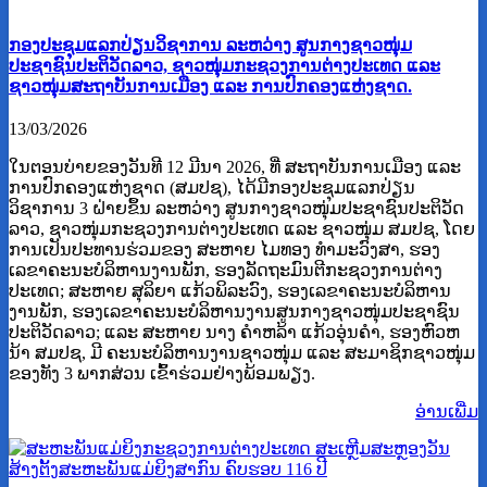
ກອງປະຊຸມແລກປ່ຽນວິຊາການ ລະຫວ່າງ ສູນກາງຊາວໜຸ່ມ
ປະຊາຊົນປະຕິວັດລາວ, ຊາວໜຸ່ມກະຊວງການຕ່າງປະເທດ ແລະ
ຊາວໜຸ່ມສະຖາບັນການເມືອງ ແລະ ການປົກຄອງແຫ່ງຊາດ.
13/03/2026
ໃນຕອນບ່າຍຂອງວັນທີ 12 ມີນາ 2026, ທີ່ ສະຖາບັນການເມືອງ ແລະ
ການປົກຄອງແຫ່ງຊາດ (ສມປຊ), ໄດ້ມີກອງປະຊຸມແລກປ່ຽນ
ວິຊາການ 3 ຝ່າຍຂຶ້ນ ລະຫວ່າງ ສູນກາງຊາວໜຸ່ມປະຊາຊົນປະຕິວັດ
ລາວ, ຊາວໜຸ່ມກະຊວງການຕ່າງປະເທດ ແລະ ຊາວໜຸ່ມ ສມປຊ, ໂດຍ
ການເປັນປະທານຮ່ວມຂອງ ສະຫາຍ ໄມທອງ ທໍາມະວົງສາ, ຮອງ
ເລຂາຄະນະບໍລິຫານງານພັກ, ຮອງລັດຖະມົນຕີກະຊວງການຕ່າງ
ປະເທດ; ສະຫາຍ ສຸລິຍາ ແກ້ວພິລະວົງ, ຮອງເລຂາຄະນະບໍລິຫານ
ງານພັກ, ຮອງເລຂາຄະນະບໍລິຫານງານສູນກາງຊາວໜຸ່ມປະຊາຊົນ
ປະຕິວັດລາວ; ແລະ ສະຫາຍ ນາງ ຄຳຫລ້າ ແກ້ວອຸ່ນຄຳ, ຮອງຫົວຫ
ນ້າ ສມປຊ, ມີ ຄະນະບໍລິຫານງານຊາວໜຸ່ມ ແລະ ສະມາຊິກຊາວໜຸ່ມ
ຂອງທັງ 3 ພາກສ່ວນ ເຂົ້າຮ່ວມຢ່າງພ້ອມພຽງ.
ອ່ານ​ເພີ່ມ