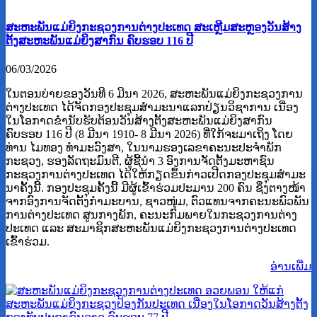
ສະຫະພັນແມ່ຍິງກະຊວງການຕ່າງປະເທດ ສະເຫຼີມສະຫຼອງວັນສ້າງ
ຕັ້ງສະຫະພັນແມ່ຍິງສາກົນ ຄົບຮອບ 116 ປີ
06/03/2026
ໃນຕອນບ່າຍຂອງວັນທີ 6 ມີນາ 2026, ສະຫະພັນແມ່ຍິງກະຊວງການ
ຕ່າງປະເທດ ໄດ້ຈັດກອງປະຊຸມສຳມະນາແລກປ່ຽນວິຊາການ ເນື່ອງ
ໃນໂອກາດຂໍ່ານັບຮັບຕ້ອນວັນສ້າງຕັ້ງສະຫະພັນແມ່ຍິງສາກົນ
ຄົບຮອບ 116 ປີ (8 ມີນາ 1910- 8 ມີນາ 2026) ທີ່ໃກ້ຈະມາເຖິງ ໂດຍ
ທ່ານ ໄມທອງ ທໍາມະວົງສາ, ໃນນາມຮອງເລຂາຄະນະປະຈໍາພັກ
ກະຊວງ, ຮອງລັດຖະມົນຕີ, ຜູ້ຊີ້ນຳ 3 ອົງການຈັດຕັ້ງມະຫາຊົນ
ກະຊວງການຕ່າງປະເທດ ໄດ້ໃຫ້ກຽດຂຶ້ນກ່າວເປີດກອງປະຊຸມສໍາມະ
ນາຄັ້ງນີ້. ກອງປະຊຸມຄັ້ງນີ້ ມີຜູ້ເຂົ້າຮ່ວມປະມານ 200 ຄົນ ຊຶ່ງຕາງໜ້າ
ຈາກອົງການຈັດຕັ້ງກຳມະບານ, ຊາວໜຸ່ມ, ຕົວແທນຈາກຄະນະພົວພັນ
ການຕ່າງປະເທດ ສູນກາງພັກ, ຄະນະກົມພາຍໃນກະຊວງການຕ່າງ
ປະເທດ ແລະ ສະມາຊິກສະຫະພັນແມ່ຍິງກະຊວງການຕ່າງປະເທດ
ເຂົ້າຮ່ວມ.
ອ່ານ​ເພີ່ມ