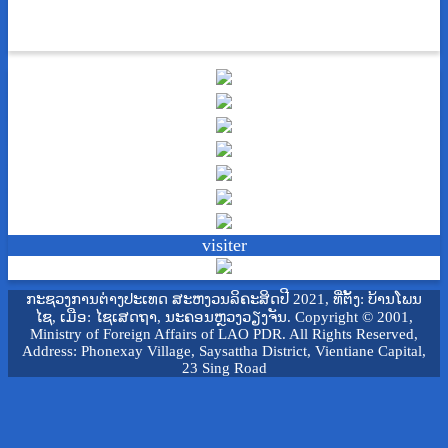
visiter
ກະຊວງການຕ່າງປະເທດ ສະຫງວນລິຄະສິດປີ 2021, ທີ່ຕັ້ງ: ບ້ານໂພນ
ໄຊ, ເມືອ: ໄຊເສດຖາ, ນະຄອນຫຼວງວຽງຈັນ. Copyright © 2001,
Ministry of Foreign Affairs of LAO PDR. All Rights Reserved,
Address: Phonexay Village, Saysattha District, Vientiane Capital,
23 Sing Road