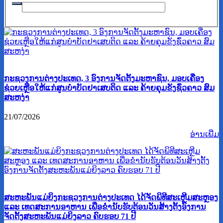
ກະຊວງການຕ່າງປະເທດ, 3 ອົງການຈັດຕັ້ງມະຫາຊົນ, ມອບເຄື່ອງ
ຊ່ວຍເຫຼືອໃຫ້ແກ່ສູນບໍາບັດຢາເສບຕິດ ແລະ ຄ້າຍຄຸມຂັງຊົ່ວຄາວ ສົມ
ສະຫງ່າ
21/07/2026
ອ່ານ​ເພີ່ມ
ສະຫະພັນແມ່ຍິງກະຊວງການຕ່າງປະເທດ ໄດ້ຈັດພິທີສະເຫຼີມສະຫຼອງ
ແລະ ເທດສະການອາຫານ ເພື່ອຂໍ່ານັບຮັບຕ້ອນວັນສ້າງຕັ້ງອົງການ
ຈັດຕັ້ງສະຫະພັນແມ່ຍິງລາວ ຄົບຮອບ 71 ປີ