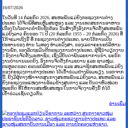
16/07/2026
ໃນວັນທີ 14 ກໍລະກົດ 2026, ສະຫະພັນແມ່ຍິງກະຊວງການຕ່າງ
ປະເທດ ໄດ້ຈັດພິທີສະເຫຼີມສະຫຼອງ ແລະ ງານເທດສະການອາຫານ
ເນື່ອງໃນໂອກາດຂໍ່ານັບຮັບຕ້ອນ ວັນສ້າງຕັ້ງອົງການຈັດຕັ້ງສະຫະພັນ
ແມ່ຍິງລາວ ຄົບຮອບ 71 ປີ (20 ກໍລະກົດ 1955 – 20 ກໍລະກົດ 2026) ທີ່
ໃກ້ຈະມາເຖິງນີ້ ທີ່ ກະຊວງການຕ່າງປະເທດ, ພາຍໃຕ້ການເປັນ
ປະທານຂອງ ທ່ານ ໄມທອງ ທໍາມະວົງສາ, ຮອງເລຂາຄະນະບໍລິຫານ
ງານພັກ, ຮອງລັດຖະມົນຕີກະຊວງການຕ່າງປະເທດ, ຜູ້ຊີ້ນໍາວຽກງານ
3 ອົງການຈັດຕັ້ງມະຫາຊົນ, ເຊິ່ງມີບັນດາພັນລະຍາການນໍາ, ພະນັກ
ງານບໍານານເພດຍິງ, ອົງການຈັດຕັ້ງກຳມະບານ ແລະ ຊາວໜຸ່ມ,
ຕະຫຼອດຮອດ ຄະນະບໍລິຫານງານ ແລະ ສະມາຊິກສະຫະພັນແມ່ຍິງ
ຂອງກະຊວງການຕ່າງປະເທດ ໄດ້ເຂົ້າຮ່ວມຢ່າງພ້ອມພຽງ. ນອກຈາກ
ນີ້, ຍັງມີຜູ້ຕາງໜ້າຈາກສູນກາງສະຫະພັນແມ່ຍິງລາວ, ສະຫະພັນແມ່
ຍິງກະຊວງຂະແໜງການອ້ອມຂ້າງສູນກາງ ແລະ ບັນດາຫົວໜ່ວຍ
ທຸລະກິດ ທີ່ໃຫ້ການສະໜັບສະໜູນໃນການຈັດງານຄັ້ງນີ້ ກໍໄດ້
ເຂົ້າຮ່ວມເຊັ່ນດຽວກັນ.
ອ່ານ​ເພີ່ມ