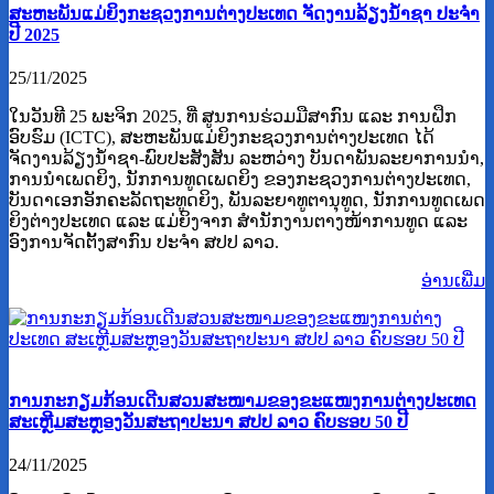
ສະຫະພັນແມ່ຍິງກະຊວງການຕ່າງປະເທດ ຈັດງານລ້ຽງນໍ້າຊາ ປະຈໍາ
ປີ 2025
25/11/2025
ໃນວັນທີ 25 ພະຈິກ 2025, ທີ່ ສູນການຮ່ວມມືສາກົນ ແລະ ການຝຶກ
ອົບຮົມ (ICTC), ສະຫະພັນແມ່ຍິງກະຊວງການຕ່າງປະເທດ ໄດ້
ຈັດງານລ້ຽງນໍ້າຊາ-ພົບປະສັງສັນ ລະຫວ່າງ ບັນດາພັນລະຍາການນຳ,
ການນຳເພດຍິງ, ນັກການທູດເພດຍິງ ຂອງກະຊວງການຕ່າງປະເທດ,
ບັນດາເອກອັກຄະລັດຖະທູດຍິງ, ພັນລະຍາທູຕານຸທູດ, ນັກການທູດເພດ
ຍິງຕ່າງປະເທດ ແລະ ແມ່ຍິງຈາກ ສໍານັກງານຕາງໜ້າການທູດ ແລະ
ອົງການຈັດຕັ້ງສາກົນ ປະຈຳ ສປປ ລາວ.
ອ່ານ​ເພີ່ມ
ການກະກຽມກ້ອນເດີນສວນສະໜາມຂອງຂະແໜງການຕ່າງປະເທດ
ສະເຫຼີມສະຫຼອງວັນສະຖາປະນາ ສປປ ລາວ ຄົບຮອບ 50 ປີ
24/11/2025