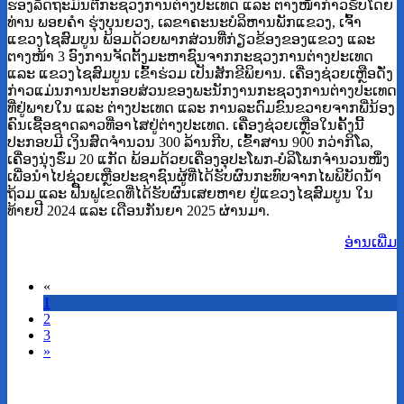
ຮອງລັດຖະມົນຕີກະຊວງການຕ່າງປະເທດ ແລະ ຕາງໜ້າກ່າວຮັບໂດຍ
ທ່ານ ພອຍຄໍາ ຮຸ່ງບຸນຍວງ, ເລຂາຄະນະບໍລິຫານພັກແຂວງ, ເຈົ້າ
ແຂວງໄຊສົມບູນ ພ້ອມດ້ວຍພາກສ່ວນທີ່ກ່ຽວຂ້ອງຂອງແຂວງ ແລະ
ຕາງໜ້າ 3 ອົງການຈັດຕັ້ງມະຫາຊົນຈາກກະຊວງການຕ່າງປະເທດ
ແລະ ແຂວງໄຊສົມບູນ ເຂົ້າຮ່ວມ ເປັນສັກຂີພິຍານ. ເຄື່ອງຊ່ວຍເຫຼືອດັ່ງ
ກ່າວແມ່ນການປະກອບສ່ວນຂອງພະນັກງານກະຊວງການຕ່າງປະເທດ
ທີ່ຢູ່ພາຍໃນ ແລະ ຕ່າງປະເທດ ແລະ ການລະດົມຂົນຂວາຍຈາກພີ່ນ້ອງ
ຄົນເຊື້ອຊາດລາວທີ່ອາໄສຢູ່ຕ່າງປະເທດ. ເຄື່ອງຊ່ວຍເຫຼືອໃນຄັ້ງນີ້
ປະກອບມີ ເງິນສົດຈຳນວນ 300 ລ້ານກີບ, ເຂົ້າສານ 900 ກວ່າກິໂລ,
ເຄື່ອງນຸ່ງຮົ່ມ 20 ແກັດ ພ້ອມດ້ວຍເຄື່ອງອຸປະໂພກ-ບໍລິໂພກຈໍານວນໜຶ່ງ
ເພື່ອນໍາໄປຊ່ວຍເຫຼືອປະຊາຊົນຜູ້ທີ່ໄດ້ຮັບຜົນກະທົບຈາກໄພພິບັດນໍ້າ
ຖ້ວມ ແລະ ຟື້ນຟູເຂດທີ່ໄດ້ຮັບຜົນເສຍຫາຍ ຢູ່ແຂວງໄຊສົມບູນ ໃນ
ທ້າຍປີ 2024 ແລະ ເດືອນກັນຍາ 2025 ຜ່ານມາ.
ອ່ານ​ເພີ່ມ
«
1
2
3
»