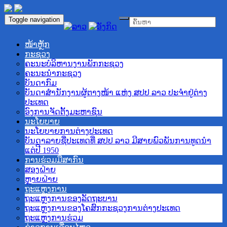
Toggle navigation
ໜ້າຫຼັກ
ກະຊວງ
ຄະນະບໍລິຫານງານພັກກະຊວງ
ຄະນະນໍາກະຊວງ
ບັນດາກົມ
ບັນດາສໍານັກງານຜູ້ຕາງໜ້າ ແຫ່ງ ສປປ ລາວ ປະຈໍາຢູ່ຕ່າງ
ປະເທດ
ອົງການຈັດຕັ້ງມະຫາຊົນ
ນະໂຍບາຍ
ນະໂຍບາຍການຕ່າງປະເທດ
ບັນດາລາຍຊື່ປະເທດທີ່ ສປປ ລາວ ມີສາຍພົວພັນການທູດນຳ
ແຕ່ປີ 1950
ການຮ່ວມມືສາກົນ
ສອງຝ່າຍ
ຫຼາຍຝ່າຍ
ຖະແຫຼງການ
ຖະແຫຼງການຂອງລັດຖະບານ
ຖະແຫຼງການຂອງໂຄສົກກະຊວງການຕ່າງປະເທດ
ຖະແຫຼງການຮ່ວມ