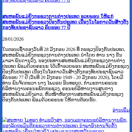
ສະຫະພັນແມ່ຍິງກະຊວງການຕ່າງປະເທດ ອວຍພອນ ໃຫ້ແກ່
ສະຫະພັນແມ່ຍິງກະຊວງປ້ອງກັນປະເທດ ເນື່ອງໃນໂອກາດວັນສ້າງຕັ້ງ
ກອງທັບປະຊາຊົນລາວ ຄົບຮອບ 77 ປີ
28/01/2026
ໃນຕອນເຊົ້າຂອງວັນທີ 28 ມັງກອນ 2026 ທີ່ ກະຊວງປ້ອງກັນປະເທດ,
ສະຫະພັນແມ່ຍິງກະຊວງການຕ່າງປະເທດ ນໍາໂດຍ ທ່ານ ນາງ ຂັນ
ມາລາ ພັນດານຸວົງ, ຮອງປະທານສະຫະພັນແມ່ຍິງກະຊວງການຕ່າງ
ປະເທດ ພ້ອມດ້ວຍຄະນະ ໄດ້ເຂົ້າອວຍພອນ ສະຫະພັນແມ່ຍິງກະຊວງ
ປ້ອງກັນປະເທດ ເນື່ອງໃນໂອກາດວັນສ້າງຕັ້ງກອງທັບປະຊາຊົນລາວ
ຄົບຮອບ 77 ປີ (ວັນທີ 20 ມັງກອນ 1949 - 20 ມັງກອນ 2026), ໂດຍມີ
ທ່ານ ພົນຈັດຕະວາ ນາງ ໄພວອນ ອິນທະບຸດ, ກຳມະການຄະນະ
ບໍລິຫານງານຄະນະພັກກະຊວງ, ຄະນະບໍລິຫານງານສູນກາງ
ສະຫະພັນແມ່ຍິງລາວ, ຫົວໜ້າຫ້ອງການສະຫະພັນແມ່ຍິງກະຊວງ
ປ້ອງກັນປະເທດ ພ້ອມດ້ວຍຄະນະ ໃຫ້ການຕ້ອນຮັບ.
ອ່ານ​ເພີ່ມ