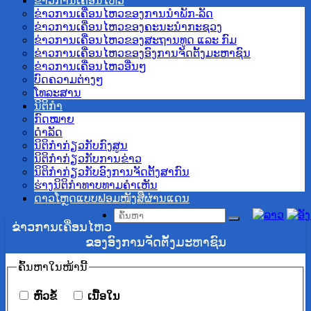
ຂ່າວການເຄື່ອນໄຫວ
ຂ່າວການເຄື່ອນໄຫວຂອງການນຳພັກ-ລັດ
ຂ່າວການເຄື່ອນໄຫວຂອງຄະນະນຳກະຊວງ
ຂ່າວການເຄື່ອນໄຫວຂອງສະຖານທູດ ແລະ ກົມ
ຂ່າວການເຄື່ອນໄຫວຂອງອົງການຈັດຕັ້ງມະຫາຊົນ
ຂ່າວການເຄື່ອນໄຫວອື່ນໆ
ບົດຄວາມຕ່າງໆ
ໂທລະສານ
ນິຕິກຳ
ກົດໝາຍ
ດໍາລັດ
ນິຕິກຳກ່ຽວກັບກົງສູນ
ນິຕິກຳກ່ຽວກັບການຂ່າວ
ນິຕິກຳກ່ຽວກັບອົງການຈັດຕັ້ງສາກົນ
ຮ່າງນິຕິກໍາທາບທາມຄໍາເຫັນ
ດາວໂຫຼດແບບຟອມໜັງສືຜ່ານແດນ
ຂ່າວການເຄື່ອນໄຫວ
ຂອງອົງການຈັດຕັ້ງມະຫາຊົນ
ຄົ້ນ​ຫາ​ໃນ​ໜ້ານີ້
​ຫົວ​ຂໍ້
​ເນື້ອ​ໃນ