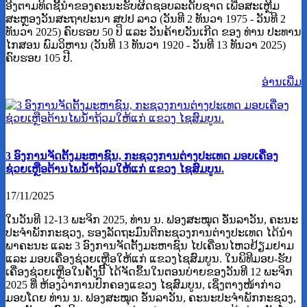
ອີງຕາມທິດຊີ້ນຳຂອງຄະນະຮັບຜິດຊອບລະດັບຊາດ ເພື່ອສະເຫຼີມ
ສະຫຼອງວັນສະຖາປະນາ ສປປ ລາວ (ວັນທີ 2 ທັນວາ 1975 - ວັນທີ 2
ທັນວາ 2025) ຄົບຮອບ 50 ປິ ແລະ ວັນຄ້າຍວັນເກີດ ຂອງ ທ່ານ ປະທານ
ໄກສອນ ພົມວິຫານ (ວັນທີ 13 ທັນວາ 1920 - ວັນທີ 13 ທັນວາ 2025)
ຄົບຮອບ 105 ປີ.
ອ່ານ​ເພີ່ມ
3 ອົງການຈັດຕັ້ງມະຫາຊົນ, ກະຊວງການຕ່າງປະເທດ ມອບເຄື່ອງ
ຊ່ວຍເຫຼືອຕ້ານໄພນໍ້າຖ້ວມໃຫ້ແກ່ ແຂວງ ໄຊສົມບູນ.
17/11/2025
ໃນວັນທີ 12-13 ພະຈິກ 2025, ທ່ານ ນ. ຟອງສະໝຸດ ອັ່ນລາວັນ, ຄະນະ
ປະຈຳພັກກະຊວງ, ຮອງລັດຖະມົນຕີກະຊວງການຕ່າງປະເທດ ໄດ້ນໍາ
ພາຄະນະ ແລະ 3 ອົງການຈັດຕັ້ງມະຫາຊົນ ໄປເຄື່ອນໄຫວຢ້ຽມຢາມ
ແລະ ມອບເຄື່ອງຊ່ວຍເຫຼືອໃຫ້ແກ່ ແຂວງໄຊສົມບູນ. ໃນພິທີມອບ-ຮັບ
ເຄື່ອງຊ່ວຍເຫຼືອໃນຄັ້ງນີ້ ໄດ້ຈັດຂຶ້ນໃນຕອນບ່າຍຂອງວັນທີ 12 ພະຈິກ
2025 ທີ່ ຫ້ອງວ່າການປົກຄອງແຂວງ ໄຊສົມບູນ, ເຊິ່ງຕາງໜ້າກ່າວ
ມອບໂດຍ ທ່ານ ນ. ຟອງສະໝຸດ ອັ່ນລາວັນ, ຄະນະປະຈໍາພັກກະຊວງ,