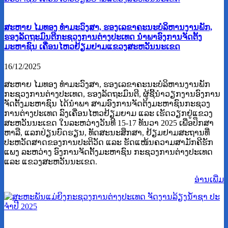
ສະຫາຍ ໄມທອງ ທໍາມະວົງສາ, ຮອງເລຂາຄະນະບໍລິຫານງານພັກ,
ຮອງລັດຖະມົນຕີກະຊວງການຕ່າງປະເທດ ນໍາພາອົງການຈັດຕັ້ງ
ມະຫາຊົນ ເຄື່ອນໄຫວຢ້ຽມຢາມແຂວງສະຫວັນນະເຂດ
16/12/2025
ສະຫາຍ ໄມທອງ ທໍາມະວົງສາ, ຮອງເລຂາຄະນະບໍລິຫານງານພັກ
ກະຊວງການຕ່າງປະເທດ, ຮອງລັດຖະມົນຕີ, ຜູ້ຊີ້ນໍາວຽກງານອົງການ
ຈັດຕັ້ງມະຫາຊົນ ໄດ້ນໍາພາ ສາມອົງການຈັດຕ້ງມະຫາຊົນກະຊວງ
ການຕ່າງປະເທດ ລົງເຄື່ອນໄຫວຢ້ຽມຍາມ ແລະ ເຮັດວຽກຢູ່ແຂວງ
ສະຫວັນນະເຂດ ໃນລະຫວ່າງວັນທີ 15-17 ທັນວາ 2025 ເພື່ອປຶກສາ
ຫາລື, ແລກປ່ຽນບົດຮຽນ, ທັດສະນະສຶກສາ, ຢ້ຽມຢາມສະຖານທີ່
ປະຫວັດສາດຂອງການປະຕິວັດ ແລະ ຮັດແໜ້ນຄວາມສາມັກຄີຮັກ
ແພງ ລະຫວ່າງ ອົງການຈັດຕັ້ງມະຫາຊົນ ກະຊວງການຕ່າງປະເທດ
ແລະ ແຂວງສະຫວັນນະເຂດ.
ອ່ານ​ເພີ່ມ