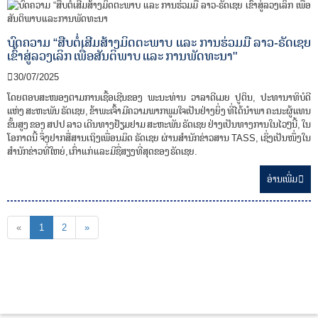
ບົດຄວາມ “ສືບຕໍ່ເສີມສ້າງມິດຕະພາບ ແລະ ການຮ່ວມມື ລາວ-ຣັດເຊຍ
ເຂົ້າສູ່ລວງເລິກ ເພື່ອສັນຕິພາບ ແລະ ການພັດທະນາ"
30/07/2025
ໂດຍຕອບສະໜອງຕາມການເຊື້ອເຊີນຂອງ ພະນະທ່ານ ວາລາດີເມຍ ປູຕິນ, ປະທານາທິບໍດີ
ແຫ່ງ ສະຫະພັນ ຣັດເຊຍ, ຂ້າພະເຈົ້າ ມີຄວາມພາກພູມໃຈເປັນຢ່າງຍິ່ງ ທີ່ໄດ້ນຳພາ ຄະນະຜູ້ແທນ
ຂັ້ນສູງ ຂອງ ສປປ ລາວ ເດີນທາງຢ້ຽມຢາມ ສະຫະພັນ​ ຣັດເຊຍ ຢ່າງເປັນທາງການໃນໄວໆນີ້, ໃນ
ໂອກາດນີ້ ຈຶ່ງຢາກສື່ສານເຖິງເພື່ອນມິດ ຣັດເຊຍ ຜ່ານສຳນັກຂ່າວສານ TASS, ເຊິ່ງເປັນໜຶ່ງໃນ
ສຳນັກຂ່າວທີ່ໃຫຍ່, ເກົ່າແກ່ ແລະ ມີຊື່ສຽງທີ່ສຸດຂອງ ຣັດເຊຍ.
ອ່ານ​ເພີ່ມ
«
1
2
»