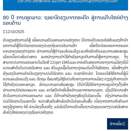
80 ປີ ການທູດລາວ: ຖອດບົດຮຽນຈາກອະດີດ ສູ່ການເຕີບໃຫຍ່ຢ່າງ
ຮອບດ້ານ
12/10/2025
ຄັນທຸງແຫ່ງການຕໍ່ສູ້ ເພື່ອຄວາມເປັນເອກະລາດແຫ່ງຊາດ ໄດ້ກາຍເປັນທວນໄຟອັນແຮງກ້ານໍາ
ພາການຕໍ່ສູ້ປົດປ່ອຍຊາດຂອງປະຊາຊົນລາວບັນດາເຜົ່າ ເພື່ອປົດປ່ອຍອອກຈາກແອກ
ຄອບຄອງຂອງຕ່າງຊາດ. ຜ່ານການຕໍ່ສູ້ຢ່າງລະອິດລະອ້ຽວ ລະຫົດອົດທົນ ແລະ ການເສຍສະຫຼະ
ເລືອດເນື້ອປະສົມປະສານ ລະຫວ່າງການນໍາໃຊ້ກໍາລັງອາວຸດກັບການຕໍ່ສູ້ທາງການທູດ, ຈຶ່ງ
ສາມາດປະກາດເອກະລາດໃນວັນທີ 12 ຕຸລາ 1945 ແລະ ກາຍເປັນເຫດການທາງການເມືອງທີ່ມີ
ຄວາມສໍາຄັນໃນປະຫວັດສາດ ແລະ ເປັນມູນເຊື້ອໃນການປຸກລະດົມນໍ້າໃຈຮັກຊາດ, ເພື່ອສ້າງກໍາ
ລັງແຮງໃນການດໍາເນີນວຽກງານປະຕິວັດຊາດ ແລະ ປະຊາທິປະໄຕ. ໂດຍແນໃສ່ໃຫ້ການຕໍ່ສູ້ມີ
ຄວາມລະມັດລະວັງ ແລະ ຮັດກຸມ ພ້ອມທັງມີຫຼັກປະກັນທາງການການເມືອງ ຄຽງຄູ່ກັບການນໍາ
ໃຊ້ກໍາລັງປະກອບອາວຸດ, ລັດຖະບານລາວອິດສະຫຼະ ໄດ້ນໍາໃຊ້ວີທີທາງການທູດຢ່າງຕັ້ງໜ້າ
ຜ່ານການໄກ່ເກ່ຍເຈລະຈາ ແລະ ອາໃສປັດໄຈທີ່ເອື້ອອໍານວຍຈາກພາຍນອກ, ເຊິ່ງມີບົດບາດສໍາ
ຄັນໃນການປະກາດເອກະລາດ ແລະ ຕໍ່ຕ້ານກໍາລັງຂອງສັດຕູໃນໄລຍະນັ້ນ. ເຖິງວ່າພາລະກິດ
ປະຕິວັດຊາດໃນເວລານັ້ນ ຈະປະສົບຜົນສໍາເລັດຜົນໃນໄລຍະອັນສັ້ນ ເນື່ອງຈາກການກັບຄືນມາ
ຂອງຜູ້ຮຸກຮານ ກໍຄື ລ່າເມືອງຂຶ້ນຝຣັ່ງ, ແຕ່ມັນໄດ້ກາຍເປັນພື້ນຖານໄຊຊະນະທາງປະຫວັດສາດ
ອັນຍິ່ງໃຫຍ່ຂອງປວງຊົນລາວທັງຊາດ.
ອ່ານ​ເພີ່ມ