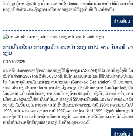
ໃຫຍ່, ຊຸກຍູ້ການເຊື່ອມໂຍງ-ເຊື່ອມຈອດພາຍໃນປະເທດ, ພາກພື້ນ ແລະ ສາກົນ ໃຫ້ມີຄວາມເຂັ້ມ
ແຂງ, ທັນສະໄໝ ແລະ ເຊີດຊູຖານະບົດບາດຂອງລາວ ໃຫ້ສູງເດັ່ນຂຶ້ນໃນເວທີສາກົນ.
ອ່ານ​ເພີ່ມ
ການເຄື່ອນໄຫວ ການທູດວັດທະນະທຳ ຂອງ ສປປ ລາວ ໃນເວທີ ອາ
ຊຽນ
07/10/2025
ສະມາຄົມປະຊາຊາດອາຊີຕາເວັນອອກສຽງໃຕ້ ຫຼື ອາຊຽນ (ASEAN) ໄດ້ຮັບການສ້າງຕັ້ງຂື້ນ ໃນ
ວັນທີ 8 ສິງຫາ 1967 ໂດຍ ຜູ້ນຳ 5 ປະເທດຄື: ອິນໂດເນເຊຍ, ມາເລເຊຍ, ຟີລິບປິນ, ສິງກະໂປ ແລະ
ໄທ ໂດຍການລົງນາມໃນຖະແຫຼງການບາງກອກ (Bangkok Declaration), ທີ່ ບາງກອກ,
ປະເທດໄທ ເຊິ່ງເປັນການປະກາດການສ້າງຕັ້ງ ອາຊຽນ ຢ່າງເປັນທາງການ ໂດຍມີຈຸດປະສົງຫຼັກ
ໃນເວລານັ້ນແມ່ນເພື່ອເສີມສ້າງ ການຮ່ວມມືທາງດ້ານເສດຖະກິດ, ສັງຄົມ, ວັດທະນະທຳ, ການ
ເມືອງ ແລະ ຄວາມໝັ້ນຄົງ. ນັບແຕ່ນັ້ນມາ, ອາຊຽນ ໄດ້ຮັບການຮັດແໜ້ນ ແລະ ຂະຫຍາຍຊະມາຊິກ
ຂອງຕົນ, ໃນນັ້ນ ບຣູໄນ ດາຣູຊາລາມ ໄດ້ເຂົ້າເປັນສະມາຊິກອາຊຽນ ໃນປີ 1984; ຫວຽດນາມ ໃນປີ
1995; ສປປ ລາວ ແລະ ມຽນມາ ໃນປີ 1997 ແລະ ກຳປູເຈຍ ໃນປີ 1999, ເຊິ່ງເຮັດໃຫ້ອາຊຽນມີ
ສະມາຊິກ 10 ປະເທດ ໃນອາຊີຕາເວັນອອກສຽງໃຕ້ ແລະ ຄາດວ່າຈະໄດ້ຕ້ອນຮັບເອົາ ຕີມໍແລັດສະ
ເຕ ເຂົ້າເປັນສະມາຊິກສົມບູນຂອງ ອາຊຽນ ໃນເດືອນຕຸລາ 2025 ນີ້.
ອ່ານ​ເພີ່ມ