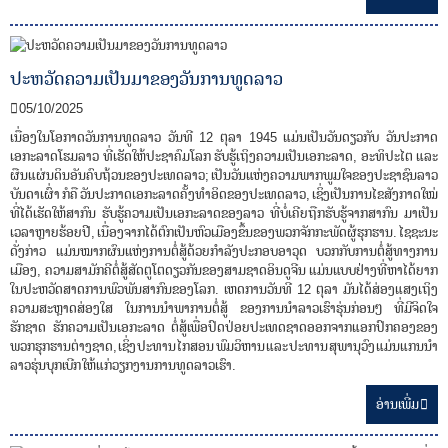
ປະຫວັດຄວາມເປັນມາຂອງວັນການທູດລາວ
05/10/2025
ເນື່ອງໃນໂອກາດວັນການທູດລາວ ວັນທີ 12 ຕຸລາ 1945 ແມ່ນເປັນວັນດຽວກັບ ວັນປະກາດ
ເອກະລາດໂຮມລາວ ທີ່ເຮັດໃຫ້ປະຊາຄົມໂລກ ຮັບຮູ້ເຖິງຄວາມເປັນເອກະລາດ, ອະທິປະໄຕ ແລະ
ຜືນແຜ່ນດິນອັນຄົບຖ້ວນຂອງປະເທດລາວ; ເປັນວັນແຫ່ງຄວາມພາກພູມໃຈຂອງປະຊາຊົນລາວ
ບັນດາເຜົ່າ ກໍຄື ວັນປະກາດເອກະລາດຄັ້ງທໍາອິດຂອງປະເທດລາວ, ເຊິ່ງເປັນການໄຂສັງກາດໃໝ່
ທີ່ໄດ້ເຮັດໃຫ້ສາກົນ ຮັບຮູ້ຄວາມເປັນເອກະລາດຂອງລາວ ທີ່ບໍ່ເຄີຍຖືກຮັບຮູ້ຈາກສາກົນ ມາເປັນ
ເວລາຫຼາຍຮ້ອຍປີ, ເນື່ອງຈາກໄດ້ຕົກເປັນຫົວເມືອງຂຶ້ນຂອງພວກຈັກກະພັດຜູ້ຮຸກຮານ. ໄຊຊະນະ
ດັ່ງກ່າວ ແມ່ນໝາກຜົນແຫ່ງການຕໍ່ສູ້ດ້ວຍກໍາລັງປະກອບອາວຸດ ບວກກັບການຕໍ່ສູ້ທາງການ
ເມືອງ, ຄວາມສາມັກຄີຕໍ່ສູ້ສັດຕູໂຕດຽວກັນຂອງສາມຊາດອິນດູຈີນ ແມ່ນແບບຢ່າງທີ່ຫາໄດ້ຍາກ
ໃນປະຫວັດສາດການພົວພັນສາກົນຂອງໂລກ. ເຫດການວັນທີ 12 ຕຸລາ ມັນໄດ້ສ່ອງແສງເຖິງ
ຄວາມສະຫຼາດສ່ອງໃສ ໃນການນໍາພາການຕໍ່ສູ້ ຂອງການນໍາລາວເຮົາຮຸ່ນກ່ອນໆ ທີ່ມີຈິດໃຈ
ຮັກຊາດ ຮັກຄວາມເປັນເອກະລາດ ຕໍ່ສູ້ເພື່ອປົດປ່ອຍປະເທດຊາດອອກຈາກແອກປົກຄອງຂອງ
ພວກຮຸກຮານຕ່າງຊາດ, ເຊິ່ງ ປະທານ ໄກສອນ ພົມວິຫານ ແລະ ປະທານ ສຸພານຸວົງ ແມ່ນແກນນໍາ
ລາວຮຸ່ນບຸກເບີກ ໃຫ້ແກ່ວຽກງານການທູດລາວເຮົາ.
ອ່ານ​ເພີ່ມ