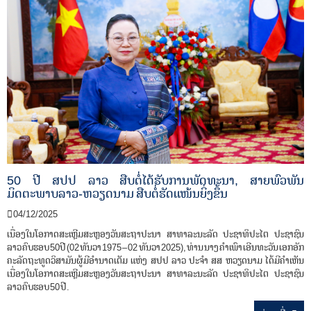
n
50 ປີ ສປປ ລາວ ສືບຕໍ່ໄດ້ຮັບການພັດທະນາ, ສາຍພົວພັນ
ມິດຕະພາບລາວ-ຫວຽດນາມ ສືບຕໍ່ຮັດແໜ້ນຍິ່ງຂຶ້ນ
04/12/2025
ເນື່ອງໃນໂອກາດສະເຫຼີມສະຫຼອງວັນສະຖາປະນາ ສາທາລະນະລັດ ປະຊາທິປະໄຕ ປະຊາຊົນ
ລາວ ຄົບຮອບ 50ປີ (02 ທັນວາ 1975 – 02 ທັນວາ 2025), ທ່ານ ນາງ ຄຳ​ເພົາ ເອີນ​ທະ​ວັນ ເອກ​ອັກ​
ຄະ​ລັດ​ຖະ​ທູດ​ວິ​ສາ​ມັນ​ຜູ້​ມີ​ອຳ​ນາດ​ເຕັມ ແຫ່ງ ສ​ປ​ປ ລາວ ປະ​ຈຳ ສ​ສ ຫວຽດ​ນາມ ໄດ້​ມີ​ຄຳ​ເຫັນ​
ເນື່ອງ​ໃນ​ໂອ​ກາດສະເຫຼີມສະຫຼອງວັນສະຖາປະນາ ສາທາລະນະລັດ ປະຊາທິປະໄຕ ປະຊາຊົນ
ລາວ ຄົບຮອບ 50 ປີ.