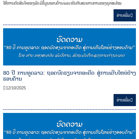
ໃຫ້ການຕັດສິນໃຈຂອງລັດ ມີຂໍ້ມູນຮອບດ້ານ ແລະ ທັນກັບສະພາບການຂອງຍຸກສະໄໝ.
ອ່ານ​ເພີ່ມ
80 ປີ ການທູດລາວ: ຖອດບົດຮຽນຈາກອະດີດ ສູ່ການເຕີບໃຫຍ່ຢ່າງ
ຮອບດ້ານ
12/10/2025
ອ່ານ​ເພີ່ມ