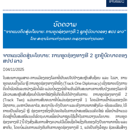
ອ່ານ​ເພີ່ມ
ຈາກແນວຄິດສູ່ນະໂຍບາຍ: ການທູດຊ່ອງທາງທີ 2 ຊຸກຍູ້ບົດບາດຂອງ
ສປປ ລາວ
04/11/2025
ໃນສະພາບພູມສາດ-ການເມືອງຂອງໂລກທີ່ຜັນແປໄປຢ່າງສະຫຼັບສັບຊ້ອນ ແລະ ໄວວາ, ການ
ທູດແບບດັ້ງເດີມ ຫຼື ການທູດຊ່ອງທາງທີໜຶ່ງ (Track One Diplomacy) ເຊິ່ງໝາຍເຖິງການ
ຕິດຕໍ່ພົວພັນລະຫວ່າງລັດຕໍ່ລັດ ແມ່ນບໍ່ພຽງພໍທີ່ຈະຮັບມືກັບສະພາບການຫັນປ່ຽນຂອງໂລກ ທີ່
ມີຄວາມສະຫຼັບສັບຊ້ອນຕໍ່ບັນຫາໃໝ່ໆທີ່ເກີດຂຶ້ນໄດ້ຢ່າງທັນການ. ການທູດຊ່ອງທາງທີ 2
(Track Two) ແມ່ນການສົນທະນາທີ່ບໍ່ແມ່ນຊ່ອງທາງທີ 1 ໂດຍມີການເຂົ້າຮ່ວມຂອງນັກ
ວິຊາການ, ມະຫາວິທະຍາໄລ, ສະຖາບັນ-ຄັງປັນຍາ ແລະ ອົງການພາກສັງຄົມ–ພົນລະເຮືອນ, ໄດ້
ກາຍເປັນເຄື່ອງມື ຫຼື ຊ່ອງທາງໜຶ່ງທີ່ປອດໄພໃນການນໍາສະເໜີແນວຄິດໃໝ່ ເພື່ອນໍາເອົາແນວ
ຄິດເຫຼົ່ານັ້ນສະເໜີແນະຕໍ່ລັດຖະບານເພື່ອນໍາມາໝູນໃຊ້ເຂົ້າໃນການວາງນະໂຍບາຍ. ການທູດ
ຊ່ອງທາງທີ 2 ນີ້ ຍັງສົ່ງເສີມການສ້າງຄວາມໄວ້ເນື້ອເຊື່ອໃຈເຊິ່ງກັນຂອງຄັງປັນຍາພາກພື້ນ ແລະ
ສາກົນ, ໂດຍບໍ່ແມ່ນການແຂ່ງຂັນກັບການທູດຊ່ອງທາງທີ 1, ແຕ່ເປັນກົງລໍ້ໜູນ ຊ່ວຍເສີມສ້າງ