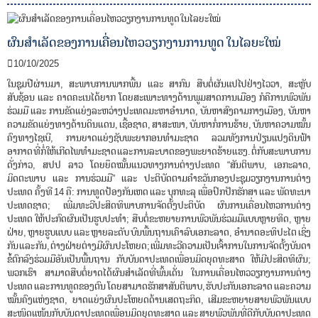
ຜົນສໍາເລັດຂອງການເຄື່ອນໄຫວວຽກງານການທູດ ໃນໄລຍະໃໝ່
10/10/2025
ໃນຊຸມປີຜ່ານມາ, ສະພາບການພາກພື້ນ ແລະ ສາກົນ ສືບຕໍ່ຜັນແປໄປຢ່າງໄວວາ, ສະຫຼັບ
ສັບຊ້ອນ ແລະ ຄາດຄະເນໄດ້ຍາກ ໂດຍສະເພາະທາງດ້ານພູມສາດການເມືອງ ກໍຄືການພົວພັນ
ຮ່ວມມື ແລະ ການຂັດແຍ່ງລະຫວ່າງປະເທດມະຫາອໍານາດ, ບັນຫາສົງຄາມກາງເມືອງ, ບັນຫາ
ຄວາມຂັດແຍ່ງທາງດ້ານດິນແດນ, ເຊື້ອຊາດ, ສາສະໜາ, ບັນຫາກໍ່ການຮ້າຍ, ບັນຫາຄວາມໝັ້ນ
ຄົງທາງໄຊເບີ, ການຍາດແຍ່ງຊັບພະຍາກອນທໍາມະຊາດ ລວມທັງການປ່ຽນແປງດິນຟ້າ
ອາກາດ ທີ່ກໍ່ໃຫ້ເກີດໄພທໍາມະຊາດ ແລະ ການລະບາດຂອງພະຍາດຮ້າຍແຮງ. ຕໍ່ກັບສະພາບການ
ດັ່ງກ່າວ, ສປປ ລາວ ໂດຍຍຶດໝັ້ນແນວທາງການຕ່າງປະເທດ “ສັນຕິພາບ, ເອກະລາດ,
ມິດຕະພາບ ແລະ ການຮ່ວມມື” ແລະ ປະຕິບັດຕາມຄໍາຂວັນກອງປະຊຸມວຽກງານການຕ່າງ
ປະເທດ ຄັ້ງທີ 14 ຄື: ການທູດປ້ອງກັນເຫດ ແລະ ບຸກທະລຸ ເພື່ອປົກປັກຮັກສາ ແລະ ພັດທະນາ
ປະເທດຊາດ; ເພີ່ມທະວີປະສິດທິພາບການຈັດຕັ້ງປະຕິບັດ ຜົນການເຄື່ອນໄຫວການຕ່າງ
ປະເທດ ໃຫ້ປະກົດຜົນເປັນຮູບປະທໍາ; ສືບຕໍ່ຂະຫຍາຍການພົວພັນຮ່ວມມືແບບຫຼາຍທິດ, ຫຼາຍ
ຝ່າຍ, ຫຼາຍຮູບແບບ ແລະ ຫຼາຍລະດັບ ບົນພື້ນຖານເຄົາລົບເອກະລາດ, ອໍານາດອະທິປະໄຕ ເຊິ່ງ
ກັນ ແລະ ກັນ, ຕ່າງຝ່າຍຕ່າງມີຜົນປະໂຫຍດ; ເພີ່ມທະວີຄວາມເປັນເຈົ້າການໃນການຈັດຕັ້ງບັນດາ
ຂໍ້ຕົກລົງຮ່ວມມືອັນເປັນພື້ນຖານ ກັບບັນດາປະເທດເພື່ອນມິດຍຸດທະສາດ ໃຫ້ມີປະສິດທິຜົນ;
ພວກເຮົາ ສາມາດສືບຕໍ່ຍາດໄດ້ຜົນສໍາເລັດທີ່ພົ້ນເດັ່ນ ໃນການເຄື່ອນໄຫວວຽກງານການຕ່າງ
ປະເທດ ແລະ ການທູດຂອງຕົນ ໂດຍສາມາດຮັກສາສັນຕິພາບ, ຮັບປະກັນເອກະລາດ ແລະ ຄວາມ
ໝັ້ນຄົງແຫ່ງຊາດ, ຍາດແຍ່ງຜົນປະໂຫຍດດ້ານເສດຖະກິດ, ເສີມຂະຫຍາຍສາຍພົວພັນແບບ
ສະໜິດແໜ້ນກັບບັນດາປະເທດເພື່ອນມິດຍຸດທະສາດ ແລະ ສາຍພົວພັນທີ່ດີກັບບັນດາປະເທດ