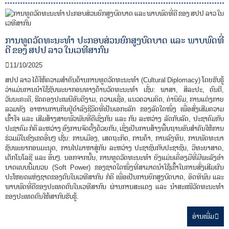
ການທູດວັດທະນະທໍາ ປະກອບສ່ວນຍົກສູງບົດບາດ ແລະ ພາບພົດທີ່
ດີ ຂອງ ສປປ ລາວ ໃນເວທີສາກົນ
11/10/2025
ສປປ ລາວ ໄດ້ໃຫ້ຄວາມສຳຄັນດ້ານການທູດວັດທະນະທຳ (Cultural Diplomacy) ໂດຍຮັບຮູ້
ວ່າແມ່ນການນຳໃຊ້ຊັບພະຍາກອນທາງດ້ານວັດທະນະທຳ ເຊັ່ນ: ພາສາ, ສິລະປະ, ດົນຕີ,
ວັນນະຄະດີ, ຮີດຄອງປະເພນີອັນດີງາມ, ຄວາມເຊື່ອ, ແນວຄວາມຄິດ, ຄ່ານິຍົມ, ການແຕ່ງກາຍ
ລວມທັງ ອາຫານການກິນຢູ່ດໍາລົງຊີວິດທີ່ເປັນເອກະລັກ ຂອງລັດໃດໜຶ່ງ ເພື່ອສົ່ງເສີມຄວາມ
ເຂົ້າໃຈ ແລະ ເສີມສ້າງສາຍພົວພັນທີ່ດີເຊິ່ງກັນ ແລະ ກັນ ລະຫວ່າງ ລັດກັບລັດ, ປະຊາຄົມກັບ
ປະຊາຄົມ ກໍຄື ລະຫວ່າງ ອົງການຈັດຕັ້ງດ້ວຍກັນ, ເຊິ່ງເປັນການສ້າງພື້ນຖານອັນສຳຄັນໃຫ້ການ
ຮ່ວມມືໃນຂົງເຂດອື່ນໆ ເຊັ່ນ: ການເມືອງ, ເສດຖະກິດ, ການຄ້າ, ການລົງທຶນ, ການພັດທະນາ
ຊັບພະຍາກອນມະນຸດ, ການໄປມາຫາສູ່ກັນ ລະຫວ່າງ ປະຊາຊົນກັບປະຊາຊົນ, ວິທະຍາສາດ,
ເຕັກໂນໂລຊີ ແລະ ອື່ນໆ. ນອກຈາກນັ້ນ, ການທູດວັດທະນະທໍາ ຍັງແມ່ນເຄື່ອງມືທີ່ມີພະລັງອໍາ
ນາດແບບນີ້ມນວນ (Soft Power) ຂອງຊາດໃດໜຶ່ງທີ່ສາມາດນຳໃຊ້ເຂົ້າໃນການສົ່ງເສີມຜົນ
ປະໂຫຍດແຫ່ງຊາດຂອງຕົນໃນເວທີສາກົນ ກໍຄື ເພື່ອເປັນການຍົກສູງບົດບາດ, ອິດທິພົນ ແລະ
ພາບພົດທີ່ດີຂອງປະເທດຕົນໃນເວທີສາກົນ ຜ່ານການສະແດງ ແລະ ນຳສະເໜີວັດທະນະທຳ
ຂອງປະເທດຕົນໃຫ້ສາກົນຮັບຮູ້.
ອ່ານ​ເພີ່ມ