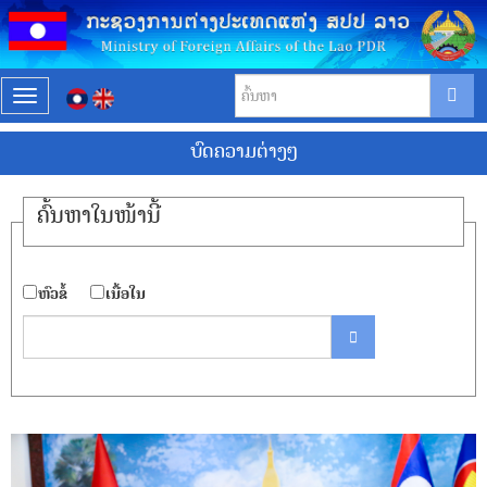
T
o
ບົດຄວາມຕ່າງໆ
g
g
l
ຄົ້ນ​ຫາ​ໃນ​ໜ້ານີ້
e
n
a
​ຫົວ​ຂໍ້
​ເນື້ອ​ໃນ
v
i
g
a
t
i
o