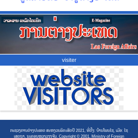
visiter
ກະຊວງການຕ່າງປະເທດ ສະຫງວນລິຄະສິດປີ 2021, ທີ່ຕັ້ງ: ບ້ານໂພນໄຊ, ເມືອ: ໄຊ
ເສດຖາ, ນະຄອນຫຼວງວຽງຈັນ. Copyright © 2001, Ministry of Foreign