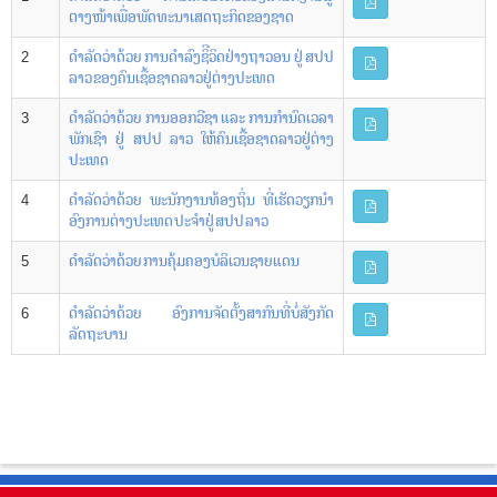
n
ຕາງໜ້າເພື່ອພັດທະນາເສດຖະກິດຂອງຊາດ
2
ດຳລັດວ່າດ້ວຍ ການດຳລົງຊິີວິດຢ່າງຖາວອນ ຢູ່ ສປປ
ລາວ ຂອງຄົນເຊື້ອຊາດລາວຢູ່ຕ່າງປະເທດ​
3
ດໍາລັດວ່າດ້ວຍ ການອອກວີຊາ ແລະ ການກໍານົດເວລາ
ພັກເຊົາ ຢູ່ ສປປ ລາວ ໃຫ້ຄົນເຊື້ອຊາດລາວຢູ່ຕ່າງ
ປະເທດ
4
ດຳລັດວ່າດ້ວຍ ພະນັກງານທ້ອງຖິ່ນ ທີ່ເຮັດວຽກນຳ
ອົງການຕ່າງປະເທດ ປະຈຳຢູ່ ສປປ ລາວ
5
ດໍາລັດວ່າດ້ວຍ ການຄຸ້ມຄອງບໍລິເວນຊາຍແດນ
6
ດຳລັດວ່າດ້ວຍ ອົງການຈັດຕັ້ງສາກົນທີ່ບໍ່ສັງກັດ
ລັດຖະບານ