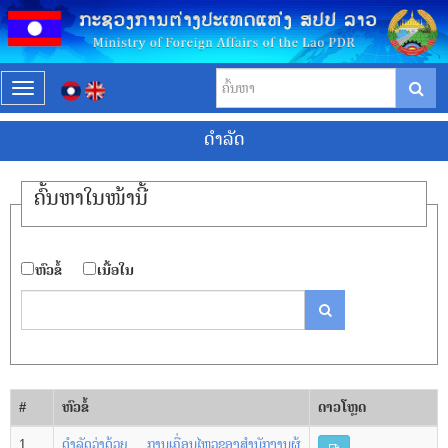
T
o
ດໍາລັດ
g
g
l
ຄົ້ນ​ຫາ​ໃນ​ໜ້ານີ້
e
n
a
​ຫົວ​ຂໍ້
​ເນື້ອ​ໃນ
v
i
g
a
t
i
#
​ຫົວ​ຂໍ້
ດາວ​ໂຫຼດ
o
1
ດໍາລັດວ່າດ້ວຍ ການເຄື່ອນໄຫວຂອງສໍານັກງານຜູ້