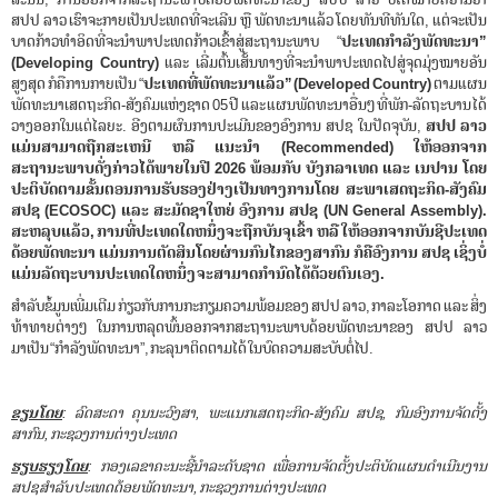
ສປປ ລາວ ເຮົາຈະກາຍເປັນປະເທດທີ່ຈະເລີນ ຫຼື ພັດທະນາແລ້ວ ໂດຍທັນທີທັນໃດ, ແຕ່ຈະເປັນ
ບາດກ້າວທໍາອິດທີ່ຈະນໍາພາປະເທດກ້າວເຂົ້າສູ່ສະຖານະພາບ “
ປະເທດກໍາລັງພັດທະນາ”
(Developing Country)
ແລະ ເລີ່ມຕົ້ນເສັ້ນທາງທີ່ຈະນໍາພາປະເທດໄປສູ່ຈຸດມຸ່ງໝາຍອັນ
ສູງສຸດ ກໍຄືການກາຍເປັນ “
ປະເທດທີ່ພັດທະນາແລ້ວ” (Developed Country)
ຕາມແຜນ
ພັດທະນາເສດຖະກິດ-ສັງຄົມແຫ່ງຊາດ 05 ປີ ແລະ ແຜນພັດທະນາອື່ນໆ ທີ່ພັກ-ລັດຖະບານ ໄດ້
ວາງອອກໃນແຕ່ໄລຍະ. ອີງຕາມຜົນການປະເມີນຂອງອົງການ ສປຊ ໃນປັດຈຸບັນ,
ສປປ ລາວ
ແມ່ນສາມາດຖືກສະເຫນີ ຫລື ແນະນໍາ
(Recommended) ໃຫ້ອອກຈາກ
ສະຖານະພາບດັ່ງກ່າວໄດ້ພາຍໃນປີ 2026 ພ້ອມກັບ ບັງກລາເທດ ແລະ ເນປານ ໂດຍ
ປະຕິບັດຕາມຂັ້ນຕອນການຮັບຮອງຢ່າງເປັນທາງການໂດຍ ສະພາເສດຖະກິດ-ສັງຄົມ
ສປຊ (ECOSOC) ແລະ ສະມັດຊາໃຫຍ່ ອົງການ ສປຊ (UN General Assembly).
ສະຫລຸບແລ້ວ, ການທີ່ປະເທດໃດຫນຶ່ງຈະຖືກບັນຈຸເຂົ້າ ຫລື ໃຫ້ອອກຈາກບັນຊີປະເທດ
ດ້ອຍພັດທະນາ ແມ່ນການຕັດສິນໂດຍຜ່ານກົນໄກຂອງສາກົນ ກໍຄືອົງການ ສປຊ ເຊິ່ງບໍ່
ແມ່ນລັດຖະບານປະເທດໃດຫນຶ່ງ ຈະສາມາດກໍານົດໄດ້ດ້ວຍຕົນເອງ.
ສໍາລັບຂໍ້ມູນເພີ່ມເຕີມ ກ່ຽວກັບການກະກຽມຄວາມພ້ອມຂອງ ສປປ ລາວ, ກາລະໂອກາດ ແລະ ສິ່ງ
ທ້າທາຍຕ່າງໆ ໃນການຫລຸດພົ້ນອອກຈາກສະຖານະພາບດ້ອຍພັດທະນາຂອງ ສປປ ລາວ
ມາເປັນ “ກໍາລັງພັດທະນາ”, ກະລຸນາຕິດຕາມໄດ້ ໃນບົດຄວາມສະບັບຕໍ່ໄປ.
ຂຽນໂດຍ
: ລົດສະດາ ຄຸນນະວົງສາ, ພະແນກເສດຖະກິດ-ສັງຄົມ ສປຊ, ກົມອົງການຈັດຕັ້ງ
ສາກົນ, ກະຊວງການຕ່າງປະເທດ
ຮຽບຮຽງໂດຍ
: ກອງເລຂາຄະນະຊີ້ນໍາລະດັບຊາດ ເພື່ອການຈັດຕັ້ງປະຕິບັດແຜນດໍາເນີນງານ
ສປຊ ສໍາລັບ ປະເທດດ້ອຍພັດທະນາ, ກະຊວງການຕ່າງປະເທດ