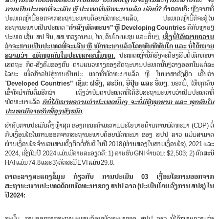
ກາຍເປັນປະເທດທີ່ຈະເລີນ ຫຼື ປະເທດທີ່ພັດທະນາແລ້ວ ເລີຍບໍ່?
ຄໍາຕອບຄື:
ຫຼັງຈາກທີ່
ປະເທດເຫຼົ່ານີ້ອອກຈາກສະຖານະພາບດ້ອຍພັດທະນາແລ້ວ, ປະເທດເຫຼົ່ານີ້ກໍຈະຢູ່ໃນ
ສະຖານະພາບເປັນປະເທດ “
ກໍາລັງພັດທະນາ
” ຫຼື Developing Countries
ຄືກັບຫຼາຍໆ
ປະເທດ ເຊັ່ນ: ສປ ຈີນ, ສສ.ຫວຽດນາມ, ໄທ, ອິນໂດເນເຊຍ ແລະ ອຶ່ນໆ,
ເຊິ່ງບໍ່ໄດ້ໝາຍຄວາມ
ວ່າຈະກາຍເປັນປະເທດທີ່ຈະເລີນ ຫຼື ພັດທະນາແລ້ວໂດຍທັນທີທັນໃດ ແລະ ບໍ່ໄດ້ໝາຍ
ຄວາມວ່າ ໝົດທຸກຄົນໃນປະເທດຈະພົ້ນທຸກ.
ປະເທດເຫຼົ່ານີ້ກໍຍັງຈະຕ້ອງສືບຕໍ່ພັດທະນາ
ເສດຖະ ກິດ-ສັງຄົມຂອງຕົນ ຕາມແນວທາງຂອງລັດຖະບານປະເທດນັ້ນໆວາງອອກໃນແຕ່ລະ
ໄລຍະ ເພື່ອກ້າວໄປສູ່ການເປັນປະ ເທດທີ່ພັດທະນາແລ້ວ ຫຼື ໃນພາສາອັງກິດ ເອີ້ນວ່າ
“
Developed Countries” ເຊັ່ນ: ຝຣັ່ງ, ສະວິດ, ຍີ່ປຸ່ນ ແລະ ອຶ່ນໆ
. ນອກນິ້ີ້, ໃຫ້ທຸກຄົນ
ເຂົ້າໃຈນຳກັນຕື່ມອີກວ່າ ເຖິງວ່າບັນດາປະເທດທີ່ໄດ້ຮັບສະຖານະພາບວ່າເປັນປະເທດທີ່
ພັດທະນາແລ້ວ
ກໍບໍ່ໄດ້ໝາຍຄວາມວ່າປະເທດນັ້ນໆ ຈະບໍ່ມີຜູ້ທຸກຍາກ ແລະ ທຸກຄົນໃນ
ປະເທດມີລາຍຮັບທີ່ສູງທັງໝົດ
.
ສໍາລັບການປະເມີນຄັ້ງຫຼ້າສຸດ ຂອງຄະນະກໍາມະການນະໂຍບາຍດ້ານການພັດທະນາ (CDP) ຕໍ່
ກັບເງື່ອນໄຂໃນການອອກຈາກສະຖານະພາບດ້ອຍພັດທະນາ ຂອງ ສປປ ລາວ ແມ່ນສາມາດ
ຜ່ານເງື່ອນໄຂ ຈໍານວນສາມຄັ້ງຕິດຕໍ່ກັນຄື ໃນປີ 2018 (ຜ່ານສອງໃນສາມເງື່ອນໄຂ), 2021 ແລະ
2024, ເຊິ່ງໃນປີ 2024 ແມ່ນມີລາຍລະອຽດຄື: 1) ລາຍຮັບ GNI ຈໍານວນ: $2,503; 2) ດັດສະນີ
HAI ແມ່ນ 74.8 ແລະ 3) ດັດສະນີ EVI ແມ່ນ 29.8.
ຕາຕະລາງສະແດງຂໍ້ມູນ ກ່ຽວກັບ ການປະເມີນ
03 ເງື່ອນໄຂການອອກຈາກ
ສະຖານະພາບປະເທດດ້ອຍພັດທະນາຂອງ ສປປ ລາວ (ປະເມີນໂດຍ ອົງການ ສປຊ) ໃນ
ປີ 2024:
ສະນັ້ນ, ການອອກຈາກສະຖານະພາບດ້ອຍພັດທະນາຂອງ ສປປ ລາວ ບໍ່ໄດ້ໝາຍຄວາມວ່າ