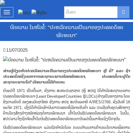
T
o
ບົດຄວາມ ໃນຫົວຂໍ້: “ປະຫວັດຄວາມເປັນມາຂອງປະເທດດ້ອຍ
g
g
ພັດທະນາ”
l
e
11/07/2025
n
a
v
ທ່ານຮູ້ກ່ຽວກັບປະຫວັດຄວາມເປັນມາຂອງປະເທດດ້ອຍພັດທະນາ ຫຼື ບໍ່
? ແລະ ຖ້າ
ປະເທດໃດໜຶ່ງອອກຈາກສະຖານະພາບດ້ອຍພັດທະນາ, ປະເທດນັ້ນຈະຢູ່ໃນ
i
ສະຖານະພາບໃດ
?
ບົດຄວາມນີ້ມີຄໍາຕອບ.
g
ນັບແຕ່ປີ 1971 ເປັນຕົ້ນມາ, ອົງການ ສະຫະປະຊາຊາດ (ຫຼື ສປຊ) ໄດ້ກໍານົດສະຖານະພາບ
a
ປະເທດດ້ອຍພັດທະນາ (Least Developed Countries ຫຼື LDCs) ຢ່າງເປັນທາງການ ໂດຍ
t
ອີງຕາມຍັດຕິ ຂອງສະມັດຊາໃຫຍ່ ອົງການ ສປຊ ສະບັບເລກທີ A/RES/2768, ລົງວັນທີ 18
i
ພະຈິກ 1971, ເຊິ່ງໄດ້ກໍານົດເອົາບັນດາປະເທດທີ່ມີລາຍຮັບຕໍ່າ ແລະ ປະເຊີນກັບອຸປະສັກທາງ
o
ດ້ານໂຄງສ້າງຢ່າງໜັກໜ່ວງຕໍ່ການພັດທະນາ ເຂົ້າໃນບັນຊີປະເທດດ້ອຍພັດທະນາ. ໃນນັ້ນ,
ສປປ ລາວ ຈຶ່ງຖືກຈັດເຂົ້າໃນບັນຊີປະເທດດ້ອຍພັດທະນາ ນັບແຕ່ນັ້ນມາຈົນເຖິງປັດຈຸບັນ.
n
ບັນຊີປະເທດດ້ອຍພັດທະນາ ແມ່ນຖືກກໍານົດໂດຍ ຄະນະກໍາມະການດ້ານນະໂຍບາຍເພື່ອການ