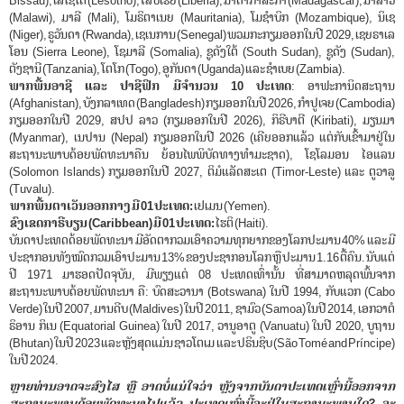
Bissau), ເລໂຊໂຕ (Lesotho), ໄລບີເຣຍ (Liberia), ມາດາກາສະກາ (Madagascar), ມາລາວີ
(Malawi), ມາລີ (Mali), ໂມຣິຕາເນຍ (Mauritania), ໂມຊຳບິກ (Mozambique), ນິເຊ
(Niger), ຣູວັນດາ (Rwanda), ເຊເນການ (Senegal) ພວມກະກຽມອອກໃນປີ 2029, ເຊຍຣາເລ
ໂອນ (Sierra Leone), ໂຊມາລີ (Somalia), ຊູດັງໃຕ້ (South Sudan), ຊູດັງ (Sudan),
ຕັງຊານີ (Tanzania), ໂຕໂກ (Togo), ອູກັນດາ (Uganda) ແລະ ຊຳເບຍ (Zambia).
ພາກພື້ນອາຊີ ແລະ ປາຊີຟິກ ມີຈໍານວນ
10 ປະເທດ
: ອາຟະການິດສະຖານ
(Afghanistan), ບັງກລາເທດ (Bangladesh) ກຽມອອກໃນປີ 2026, ກໍາປູເຈຍ (Cambodia)
ກຽມອອກໃນປີ 2029, ສປປ ລາວ (ກຽມອອກໃນປີ 2026), ກິຣີບາຕີ (Kiribati), ມຽນມາ
(Myanmar), ເນປານ (Nepal) ກຽມອອກໃນປີ 2026 (ເຄີຍອອກແລ້ວ ແຕ່ກັບເຂົ້າມາຢູ່ໃນ
ສະຖານະພາບດ້ອຍພັດທະນາຄືນ ຍ້ອນໄພພິບັດທາງທໍາມະຊາດ), ໂຊໂລມອນ ໄອແລນ
(Solomon Islands) ກຽມອອກໃນປີ 2027, ຕິມໍແລັດສະເຕ (Timor-Leste) ແລະ ຕູວາລູ
(Tuvalu).
ພາກພື້ນຕາເວັນອອກກາງ ມີ
01 ປະເທດ:
ເຢເມນ (Yemen).
ຂົງເຂດກາຣີບຽນ (
Caribbean
)
ມີ
01
ປະເທດ:
ໄຮຕິ (Haiti).
ບັນດາປະເທດດ້ອຍພັດທະນາ ມີອັດຕາກວມເອົາຄວາມທຸກຍາກຂອງໂລກປະມານ 40% ແລະ ມີ
ປະຊາກອນທັງໝົດກວມເອົາປະມານ 13% ຂອງປະຊາກອນໂລກ ຫຼື ປະມານ 1.16 ຕື້ຄົນ. ນັບແຕ່
ປີ 1971 ມາຮອດປັດຈຸບັນ, ມີພຽງແຕ່ 08 ປະເທດເທົ່ານັ້ນ ທີ່ສາມາດຫລຸດພົ້ນຈາກ
ສະຖານະພາບດ້ອຍພັດທະນາ ຄື: ບົດສະວານາ (Botswana) ໃນປີ 1994, ກັບແວກ (Cabo
Verde) ໃນປີ 2007, ມານດີບ (Maldives) ໃນປີ 2011, ຊາມົວ (Samoa) ໃນປີ 2014, ເອກວາຕໍ
ຣິອານ ກິເນ (Equatorial Guinea) ໃນປີ 2017, ວານູອາຕູ (Vanuatu) ໃນປີ 2020, ບູຖານ
(Bhutan) ໃນປີ 2023 ແລະ ຫຼັງສຸດແມ່ນ ຊາວໂຕເມ ແລະ ປຣິນຊິບ (São Tomé and Príncipe)
ໃນປີ 2024.
ຫຼາຍທ່ານອາດຈະສົງໄສ ຫຼື ອາດບໍ່ແນ່ໃຈວ່າ ຫຼັງຈາກບັນດາປະເທດເຫຼົ່ານີ້ອອກຈາກ
ສະຖານະພາບດ້ອຍພັດທະນາໄປແລ້ວ ປະເທດເຫຼົ່ານີ້ຈະຢູ່ໃນສະຖານະພາບໃດ? ຈະ