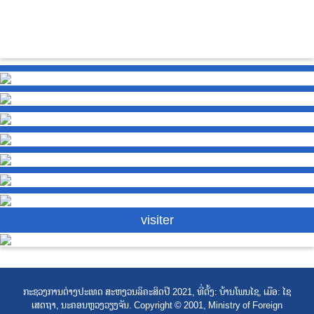
visiter
ກະຊວງການຕ່າງປະເທດ ສະຫງວນລິຄະສິດປີ 2021, ທີ່ຕັ້ງ: ບ້ານໂພນໄຊ, ເມືອ: ໄຊ
ເສດຖາ, ນະຄອນຫຼວງວຽງຈັນ. Copyright © 2001, Ministry of Foreign