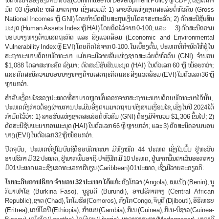
ພັດທະນາ ຂອງອົງການ ສປຊ (Committee for Development Policy ຫຼື CDP), ເຊິ່ງໄດ້ກໍາ
ນົດ 03 ເງື່ອນໄຂ ຫລື ມາດຖານ ເຊິ່ງລວມມີ: 1) ລາຍຮັບແຫ່ງຊາດສະເລ່ຍຕໍ່ຫົວຄົນ (Gross
National Incomes ຫຼື GNI) ໂດຍກໍານົດເປັນສະກຸນເງິນໂດລາສະຫະລັດ; 2) ດັດສະນີຊັບສິນ
ມະນຸດ (Human Assets Index ຫຼື HAI) ໂດຍຄິດໄລ່ຈາກ 0-100; ແລະ 3) ດັດສະນີຄວາມ
ບອບບາງທາງດ້ານເສດຖະກິດ ແລະ ສິ່ງແວດລ້ອມ (Economic and Environmental
Vulnerability Index ຫຼື EVI) ໂດຍຄິດໄລ່ຈາກ 0-100. ໃນເບື້ອງຕົ້ນ, ປະເທດທີ່ກໍານົດໃຫ້ຢູ່ໃນ
ສະຖານະພາບດ້ອຍພັດທະນາ ແມ່ນຈະມີລາຍຮັບແຫ່ງຊາດສະເລ່ຍຕໍ່ຫົວຄົນ (GNI) ຈໍານວນ
$1,088 ໂດລາສະຫະລັດ ລົງມາ; ດັດສະນີຊັບສິນມະນຸດ (HAI) ໃນຕົວເລກ 60 ຫຼື ໜ້ອຍກວ່າ;
ແລະ ດັດສະນີຄວາມບອບບາງທາງດ້ານເສດຖະກິດ ແລະ ສິ່ງແວດລ້ອມ (EVI) ໃນຕົວເລກ 36 ຫຼື
ຫຼາຍກວ່າ.
ສໍາລັບເງື່ອນໄຂຂອງປະເທດທີ່ສາມາດຫຼຸດພົ້ນອອກຈາກສະຖານະພາບດ້ອຍພັດທະນາໄດ້ນັ້ນ,
ປະເທດດັ່ງກ່າວຕ້ອງຜ່ານການປະເມີນ ອີງຕາມມາດຖານ ທັງສາມເງື່ອນໄຂ, ເຊິ່ງໃນປີ 2024 ໄດ້
ກໍານົດໄວ້ວ່າ: 1) ລາຍຮັບແຫ່ງຊາດສະເລ່ຍຕໍ່ຫົວຄົນ (GNI) ຕ້ອງມີຈໍານວນ $1,306 ຂຶ້ນໄປ; 2)
ດັດສະນີຊັບພະຍາກອນມະນຸດ (HAI) ໃນຕົວເລກ 66 ຫຼື ຫຼາຍກວ່າ; ແລະ 3) ດັດສະນີຄວາມບອບ
ບາງ (EVI) ໃນຕົວເລກ 32 ຫຼື ໜ້ອຍກວ່າ.
ປັດຈຸບັນ, ປະເທດທີ່ຢູ່ໃນບັນຊີດ້ອຍພັດທະນາ ມີທັງໝົດ 44 ປະເທດ ເຊິ່ງໃນນັ້ນ ຢູ່ທະວີບ
ອາຟຣິກາ ມີ 32 ປະເທດ, ຢູ່ພາກພື້ນອາຊີ-ປາຊີຟິກ ມີ 10 ປະເທດ, ຢູ່ພາກພື້ນຕາເວັນອອກກາງ
ມີ 01 ປະເທດ ແລະ ຂົງເຂດທະເລກາຣີບຽນ (Caribbean) 01 ປະເທດ, ເຊິ່ງມີລາຍລະອຽດຄື:
ໃນທະວີບອາຟຣິກາ ຈໍານວນ
32 ປະເທດ ໄດ້ແກ່:
ອັງໂກລາ (Angola), ເບແນັງ (Benin), ບູ
ກິນາຟາໂຊ (Burkina Faso), ບູຣູນດີ (Burundi), ອາຟຣິກາກາງ (Central African
Republic), ຊາດ (Chad), ໂກໂມຣົສ (Comoros), ກົງໂກ Congo, ຈິບູຕີ (Djibouti), ອິຣິເທຣຍ
(Eritrea); ເອທິໂອປີ (Ethiopia), ກຳເບຍ (Gambia), ກິເນ (Guinea), ກິເນ-ບິຊາວ (Guinea-