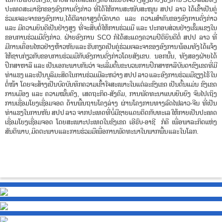
ປະເທດສະມາຊິກຂອງອົງການດັ່ງກ່າວ ທີ່ໄດ້ໃຫ້ການສະໜັບສະໜູນ ສປປ ລາວ ໄດ້ເຂົ້າເປັນຄູ່
ຮ່ວມເຈລະຈາຂອງອົງການ,ໄດ້ຕີລາຄາສູງຕໍ່ບົດບາດ ແລະ ຄວາມສຳຄັນຂອງອົງການດັ່ງກ່າວ
ແລະ ມີຄວາມຍິນດີເປັນຢ່າງສູງ ທີ່ຈະສືບຕໍ່ໃຫ້ການຮ່ວມມື ແລະ ປະກອບສ່ວນຢ່າງເຂັ້ມແຂງໃນ
ຂອບການຮ່ວມມືດັ່ງກ່າວ. ຝ່າຍອົງການ SCO ກໍໄດ້ສະແດງຄວາມປິຕິຍິນດີຕໍ່ ສປປ ລາວ ທີ່
ມີການເຄື່ອນໄຫວຢ່າງຫ້າວຫັນ ແລະ ຮັບກຽດເປັນຄູ່ຮ່ວມເຈລະຈາຂອງອົງການ ພ້ອມທັງ ໄດ້ແຈ້ງ
ໃຫ້ຊາບກ່ຽວກັບຂອບການຮ່ວມມືກັບອົງການດັ່ງກ່າວໂດຍສັງເຂບ. ນອກນັ້ນ, ທັງສອງຝ່າຍໄດ້
ປຶກສາຫາລື ແລະ ເປັນເອກະພາບກັນວ່າ ຈະເລີ່ມຕົ້ນຂະບວນການປຶກສາຫາລືບັນດາຂົງເຂດທີ່ມີ
ທ່າແຮງ ແລະ ເປັນບູລິມະສິດໃນການຮ່ວມມືລະຫວ່າງ ສປປ ລາວ ແລະ ອົງການຮ່ວມມືຊຽງໄຮ້ ໃນ
ຕໍ່ໜ້າ ໂດຍຈະສ້າງເປັນບົດບັນທຶກຄວາມເຂົ້າໃຈສະເພາະໃນແຕ່ລະຂົງເຂດ ເປັນຕົ້ນແມ່ນ ຂົງເຂດ
ການເມືອງ ແລະ ຄວາມໝັ້ນຄົງ, ເສດຖະກິດ-ສັງຄົມ, ການພັດທະນາແບບຍືນຍົງ ຈົນໄປເຖິງ
ການເຊື່ອມໂຍງເຊື່ອມຈອດ ດ້ານພື້ນຖານໂຄງລ່າງ ຜ່ານໂຄງການທາງລົດໄຟລາວ-ຈີນ ທີ່ເປັນ
ທ່າແຮງໃນການຫັນ ສປປ ລາວ ຈາກປະເທດທີ່ບໍ່ມີຊາຍແດນຕິດກັບທະເລ ໃຫ້ກາຍເປັນປະເທດ
ເຊື່ອມໂຍງເຊື່ອມຈອດ ໂດຍສະເພາະປະເທດໃນຂົງເຂດ ເອີຣົບ-ອາຊີ ກໍຄື ເພື່ອພາລະກິດແຫ່ງ
ສັນຕິພາບ, ມິດຕະພາບ ແລະ ການຮ່ວມມືເພື່ອການພັດທະນາໃນພາກພື້ນ ແລະ ໃນໂລກ.