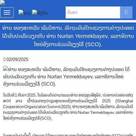
T
o
ທ່ານ ທອງສະຫວັນ ພົມວິຫານ, ລັດຖະມົນຕີກະຊວງການຕ່າງປະເທດ
g
g
ໄດ້ພົບປະເຮັດວຽກກັບ ທ່ານ Nurlan Yermekbayev, ເລຂາທິການ
l
ໃຫຍ່ອົງການຮ່ວມມືຊຽງໄຮ້ (SCO).
e
n
02/09/2025
a
v
i
g
a
ໃນວັນທີ 1 ກັນຍາ 2025, ໃນໄລຍະຕິດຕາມ ພະນະທ່ານ ທອງລຸນ ສີສຸລິດ, ປະທານປະເທດ ແຫ່ງ
t
ສປປ ລາວ ເຂົ້າຮ່ວມກອງປະຊຸມສຸດຍອດອົງການຮ່ວມມືຊຽງໄຮ້ 2025 (Shanghai
Cooperation Organization Summit 2025), ທ່ານ ທອງສະຫວັນ ພົມວິຫານ, ລັດຖະມົນຕີ
i
ກະຊວງການຕ່າງປະເທດ ໄດ້ພົບປະເຮັດວຽກກັບ ທ່ານ Nurlan Yermekbayev, ເລຂາທິການ
o
ໃຫຍ່ອົງການຮ່ວມມືຊຽງໄຮ້ (SCO).
n
ໃນການພົບປະຄັ້ງນີ້, ຝ່າຍລາວ ໄດ້ສະແດງຄວາມຂອບໃຈຢ່າງສູງມາຍັງອົງການ SCO ລວມທັງ